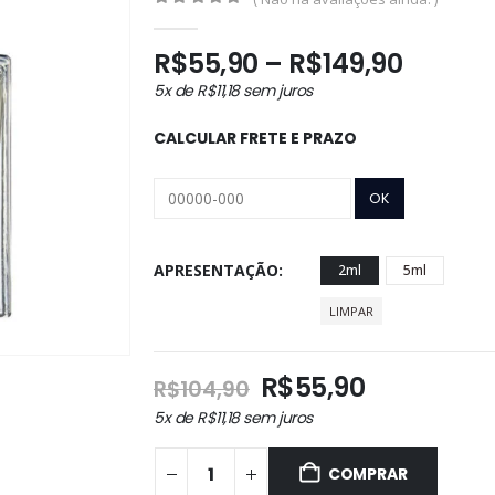
0
out of 5
Faixa
R$
55,90
–
R$
149,90
de
5x de
R$
11,18
sem juros
preço:
R$55,9
CALCULAR FRETE E PRAZO
atravé
R$149,
APRESENTAÇÃO
2ml
5ml
LIMPAR
O
O
R$
55,90
R$
104,90
preço
preço
5x de
R$
11,18
sem juros
original
atual
era:
é:
COMPRAR
R$104,90.
R$55,90.