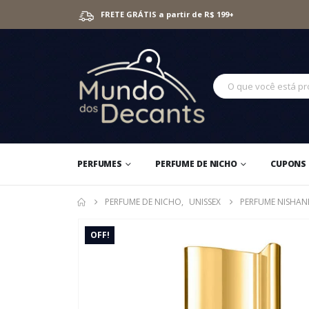
FRETE GRÁTIS a partir de R$ 199+
PERFUMES
PERFUME DE NICHO
CUPONS 
PERFUME DE NICHO
,
UNISSEX
PERFUME NISHANE
OFF!