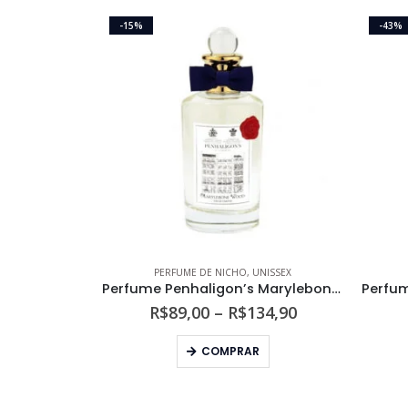
-15%
-43%
PERFUME DE NICHO
,
UNISSEX
Perfume Penhaligon’s Marylebone Wood Unissex Eau de Parfum
Faixa
R$
89,00
–
R$
134,90
de
Este produto tem várias variantes. As opções podem ser escolhidas na página do produto
preço:
COMPRAR
R$89,00
através
R$134,90