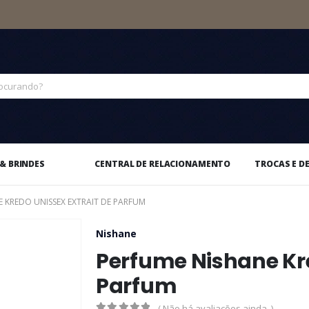
& BRINDES
CENTRAL DE RELACIONAMENTO
TROCAS E D
 KREDO UNISSEX EXTRAIT DE PARFUM
Nishane
Perfume Nishane Kre
Parfum
( Não há avaliações ainda. )