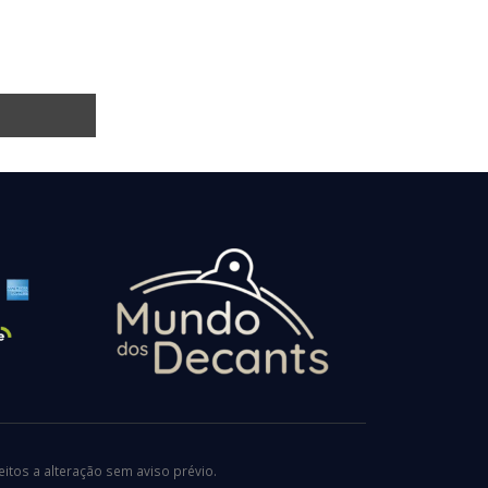
tos a alteração sem aviso prévio.