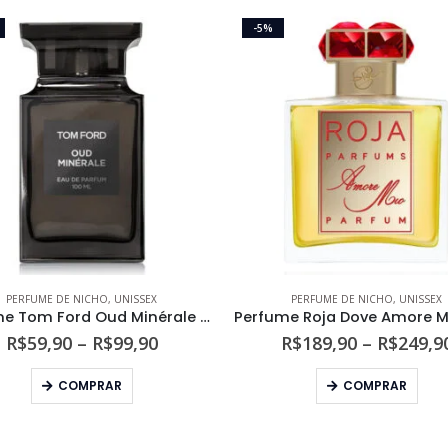
-5%
PERFUME DE NICHO
,
UNISSEX
PERFUME DE NICHO
,
UNISSEX
Perfume Tom Ford Oud Minérale Unissex Eau de Parfum
Faixa
R$
59,90
–
R$
99,90
R$
189,90
–
R$
249,9
de
Este produto tem várias variantes. As opções podem ser escolhidas na página do produto
Este produto tem várias variantes. As opções podem s
preço:
COMPRAR
COMPRAR
R$59,90
através
R$99,90