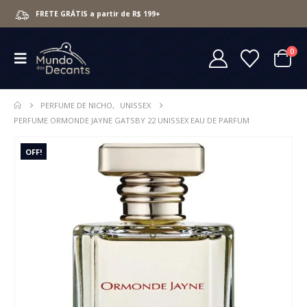
FRETE GRÁTIS a partir de R$ 199+
0
PERFUME DE NICHO
,
UNISSEX
PERFUME ORMONDE JAYNE GATSBY 22 UNISSEX EAU DE PARFUM
OFF!