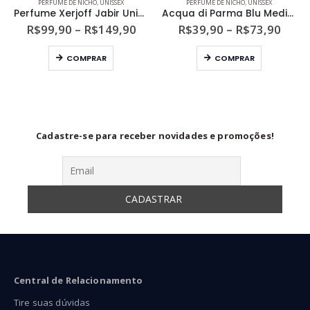
PERFUME DE NICHO
,
UNISSEX
PERFUME DE NICHO
,
UNISSEX
Perfume Xerjoff Jabir Unissex Parfum
Acqua di Parma Blu Mediterraneo Fico di Amalfi Unissex Eau de Toilette
ixa
Faixa
Faixa
R$
99,90
–
R$
149,90
R$
39,90
–
R$
73,90
de
de
Este produto tem várias variantes. As opções podem ser escolhidas na página do produto
Este produto tem várias variantes. As opções podem ser escolhidas na página do produto
eço:
preço:
preço
COMPRAR
COMPRAR
59,90
R$99,90
R$39
ravés
através
atra
99,90
R$149,90
R$73
Cadastre-se para receber novidades e promoções!
Central de Relacionamento
Tire suas dúvidas