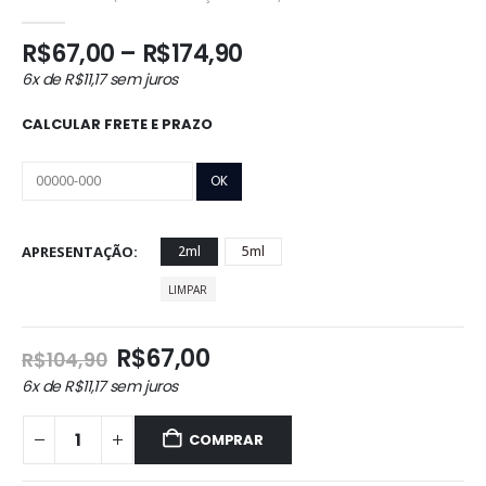
0
out of 5
Faixa
R$
67,00
–
R$
174,90
de
6x de
R$
11,17
sem juros
preço:
R$67,00
CALCULAR FRETE E PRAZO
através
R$174,90
APRESENTAÇÃO
2ml
5ml
LIMPAR
O
O
R$
67,00
R$
104,90
preço
preço
6x de
R$
11,17
sem juros
original
atual
era:
é:
COMPRAR
R$104,90.
R$67,00.