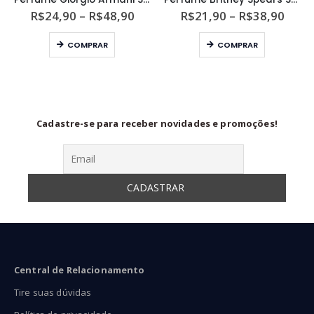
ixa
Faixa
Faixa
R$
24,90
–
R$
48,90
R$
21,90
–
R$
38,90
de
de
Este produto tem várias variantes. As opções podem ser escolhidas na página do produto
Este produto tem várias variantes. As opções podem ser escolhidas na página do produto
eço:
preço:
preço
COMPRAR
COMPRAR
24,90
R$24,90
R$21
ravés
através
atra
55,90
R$48,90
R$38
Cadastre-se para receber novidades e promoções!
Central de Relacionamento
Tire suas dúvidas