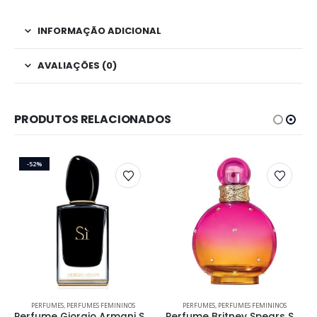
INFORMAÇÃO ADICIONAL
AVALIAÇÕES (0)
PRODUTOS RELACIONADOS
-52%
Este produto tem várias variantes. As opções podem ser escolhidas na página do produto
Este produto tem várias variantes. As opções podem ser escolhidas na página do produto
PERFUMES
,
PERFUMES FEMININOS
PERFUMES
,
PERFUMES FEMININOS
Perfume Giorgio Armani Sì Intense 2014 Feminino Eau de Parfum
Perfume Britney Spears Sunset Fantasy Feminino Eau de Parfum