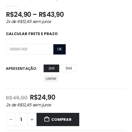
0
out of 5
Faixa
R$
24,90
–
R$
43,90
de
2x de
R$
12,45
sem juros
preço:
R$24,90
CALCULAR FRETE E PRAZO
através
R$43,90
APRESENTAÇÃO
2ml
5ml
LIMPAR
O
O
R$
24,90
R$
46,00
preço
preço
2x de
R$
12,45
sem juros
original
atual
era:
é:
COMPRAR
R$46,00.
R$24,90.