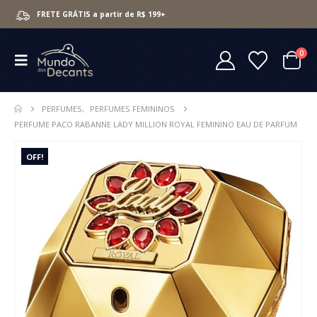
FRETE GRÁTIS a partir de R$ 199+
0
PERFUMES
,
PERFUMES FEMININOS
PERFUME PACO RABANNE LADY MILLION ROYAL FEMININO EAU DE PARFUM
OFF!