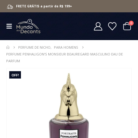
FRETE GRÁTIS a partir de R$ 199+
0
PERFUME DE NICHO
,
PARA HOMENS
PERFUME PENHALIGON’S MONSIEUR BEAUREGARD MASCULINO EAU DE
PARFUM
OFF!