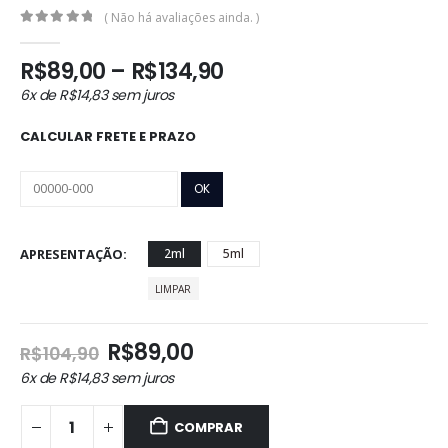
( Não há avaliações ainda. )
0
out of 5
Faixa
R$
89,00
–
R$
134,90
de
6x de
R$
14,83
sem juros
preço:
R$89,00
CALCULAR FRETE E PRAZO
através
R$134,90
APRESENTAÇÃO
2ml
5ml
LIMPAR
O
O
R$
89,00
R$
104,90
preço
preço
6x de
R$
14,83
sem juros
original
atual
era:
é:
COMPRAR
R$104,90.
R$89,00.