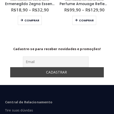
Ermenegildo Zegna Essenze Florentine Iris Masculino Eau de Parfum
Perfume Amouage Reflection Man Eau de Parfum
ixa
Faixa
Faix
R$
18,90
–
R$
32,90
R$
99,90
–
R$
129,90
de
de
Este produto tem várias variantes. As opções podem ser escolhidas na página do produto
Este produto tem várias variantes. As opções podem ser escolhidas na página do produto
eço:
preço:
preç
COMPRAR
COMPRAR
34,90
R$18,90
R$99
ravés
através
atra
56,90
R$32,90
R$12
Cadastre-se para receber novidades e promoções!
Central de Relacionamento
Tire suas dúvidas