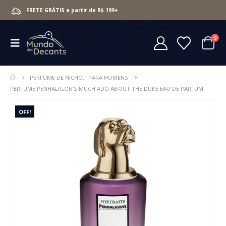
FRETE GRÁTIS a partir de R$ 199+
0
PERFUME DE NICHO
,
PARA HOMENS
PERFUME PENHALIGON’S MUCH ADO ABOUT THE DUKE EAU DE PARFUM
OFF!