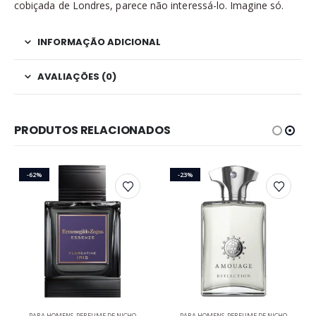
cobiçada de Londres, parece não interessá-lo. Imagine só.
INFORMAÇÃO ADICIONAL
AVALIAÇÕES (0)
PRODUTOS RELACIONADOS
-62%
-23%
Este produto tem várias variantes. As opções podem ser escolhidas na página do produto
Este produto tem várias variantes. As opções podem ser escolhidas na página do produto
PARA HOMENS
,
PERFUME DE NICHO
PARA HOMENS
,
PERFUME DE NICHO