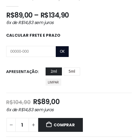
0
out of 5
Faixa
R$
89,00
–
R$
134,90
de
6x de
R$
14,83
sem juros
preço:
R$89,00
CALCULAR FRETE E PRAZO
através
R$134,90
APRESENTAÇÃO
2ml
5ml
LIMPAR
O
O
R$
89,00
R$
104,90
preço
preço
6x de
R$
14,83
sem juros
original
atual
era:
é:
COMPRAR
R$104,90.
R$89,00.