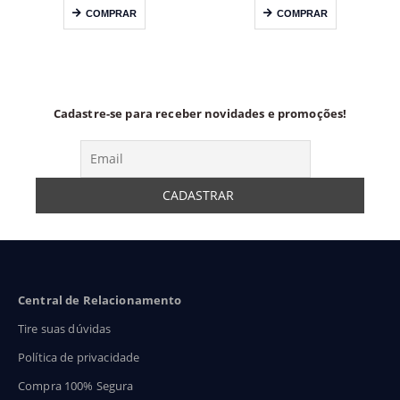
eço:
preço:
preço
COMPRAR
COMPRAR
24,90
R$22,90
R$15
ravés
através
atra
46,90
R$33,90
R$29
Cadastre-se para receber novidades e promoções!
Central de Relacionamento
Tire suas dúvidas
Política de privacidade
Compra 100% Segura