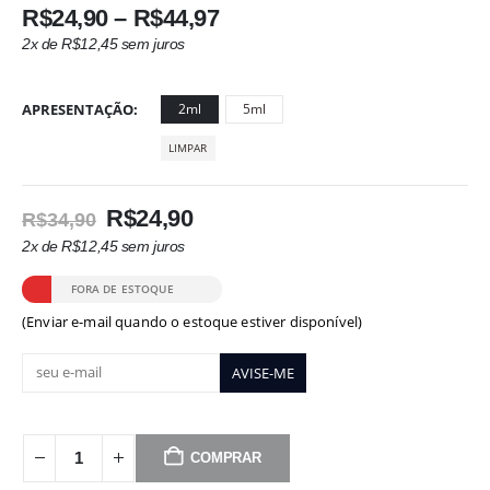
Faixa
R$
24,90
–
R$
44,97
de
2x de
R$
12,45
sem juros
preço:
R$24,90
APRESENTAÇÃO
2ml
através
5ml
R$44,97
LIMPAR
O
O
R$
24,90
R$
34,90
preço
preço
2x de
R$
12,45
sem juros
original
atual
era:
é:
FORA DE ESTOQUE
R$34,90.
R$24,90.
(Enviar e-mail quando o estoque estiver disponível)
COMPRAR