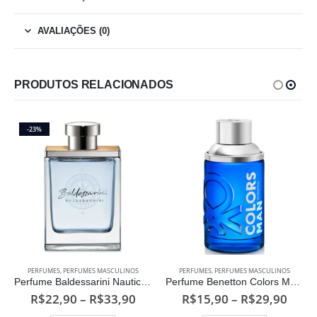
AVALIAÇÕES (0)
PRODUTOS RELACIONADOS
-23%
Este produto tem várias variantes. As opções podem ser escolhidas na página do produto
Este produto tem várias variantes. As opções podem ser escolhidas na página do produto
PERFUMES
,
PERFUMES MASCULINOS
PERFUMES
,
PERFUMES MASCULINOS
Perfume Baldessarini Nautic Spirit Masculino Eau de Toilette
Perfume Benetton Colors Man Blue Masculino Eau de Toilette
ixa
Faixa
Faixa
R$
22,90
–
R$
33,90
R$
15,90
–
R$
29,90
de
de
Este produto tem várias variantes. As opções podem ser escolhidas na página do produto
Este produto tem várias variantes. As opções podem ser escolhidas na página do produto