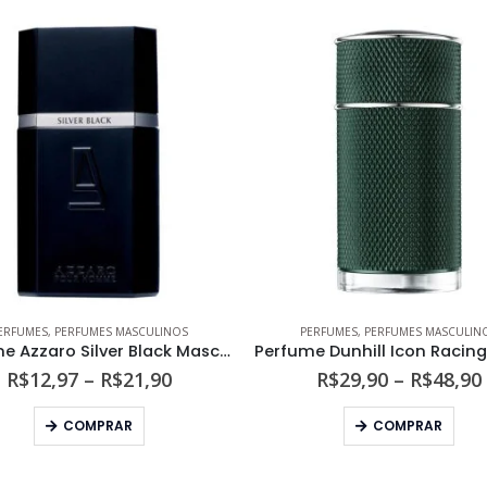
ERFUMES
,
PERFUMES MASCULINOS
PERFUMES
,
PERFUMES MASCULIN
Perfume Azzaro Silver Black Masculino Eau de Toilette
Faixa
R$
12,97
–
R$
21,90
R$
29,90
–
R$
48,90
de
Este produto tem várias variantes. As opções podem ser escolhidas na página do produto
Este produto tem várias variantes. As opções podem s
preço:
COMPRAR
COMPRAR
R$12,97
através
R$21,90