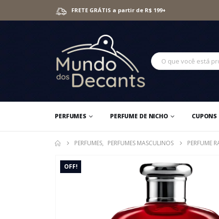
FRETE GRÁTIS a partir de R$ 199+
PERFUMES
PERFUME DE NICHO
CUPONS 
PERFUMES
,
PERFUMES MASCULINOS
PERFUME R
OFF!