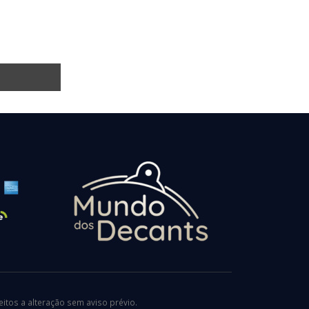
tos a alteração sem aviso prévio.