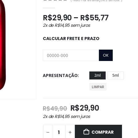
0
out of 5
Faixa
R$
29,90
–
R$
55,77
de
2x de
R$
14,95
sem juros
preço:
R$29,90
CALCULAR FRETE E PRAZO
através
R$55,77
APRESENTAÇÃO
2ml
5ml
LIMPAR
O
O
R$
29,90
R$
49,90
preço
preço
2x de
R$
14,95
sem juros
original
atual
era:
é:
COMPRAR
R$49,90.
R$29,90.