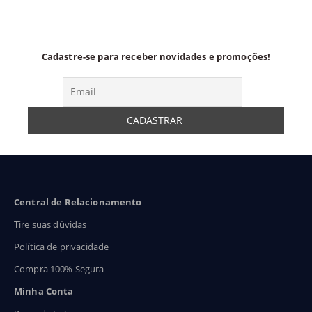
46,90
R$43,90
R$23
Cadastre-se para receber novidades e promoções!
Central de Relacionamento
Tire suas dúvidas
Política de privacidade
Compra 100% Segura
Minha Conta