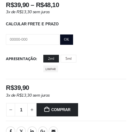
Faixa
R$
39,90
–
R$
48,10
de
3x de
R$
13,30
sem juros
preço:
R$39,90
CALCULAR FRETE E PRAZO
através
R$48,10
APRESENTAÇÃO
2ml
5ml
LIMPAR
R$
39,90
3x de
R$
13,30
sem juros
COMPRAR