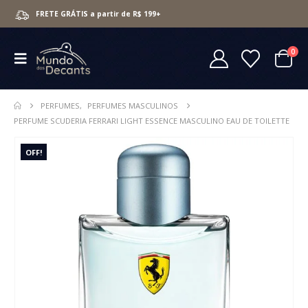
FRETE GRÁTIS a partir de R$ 199+
0
PERFUMES
,
PERFUMES MASCULINOS
PERFUME SCUDERIA FERRARI LIGHT ESSENCE MASCULINO EAU DE TOILETTE
OFF!