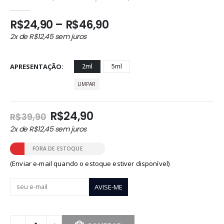
0
out of 5
Faixa
R$
24,90
–
R$
46,90
de
2x de
R$
12,45
sem juros
preço:
R$24,90
através
APRESENTAÇÃO
2ml
5ml
R$46,90
LIMPAR
O
O
R$
24,90
R$
39,90
preço
preço
2x de
R$
12,45
sem juros
original
atual
era:
é:
FORA DE ESTOQUE
R$39,90.
R$24,90.
(Enviar e-mail quando o estoque estiver disponível)