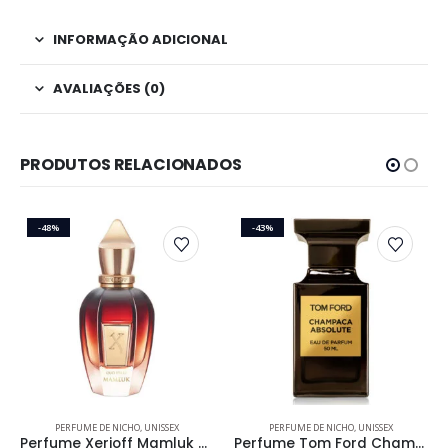
INFORMAÇÃO ADICIONAL
AVALIAÇÕES (0)
PRODUTOS RELACIONADOS
-48%
-43%
Este produto tem várias variantes. As opções podem ser escolhidas na página do produto
Este produto tem várias variantes. As opções podem ser escolhidas na página do produto
PERFUME DE NICHO
,
UNISSEX
PERFUME DE NICHO
,
UNISSEX
Perfume Xerjoff Mamluk Unissex Eau de Parfum
Perfume Tom Ford Champaca Absolute Unissex Eau de Parfum