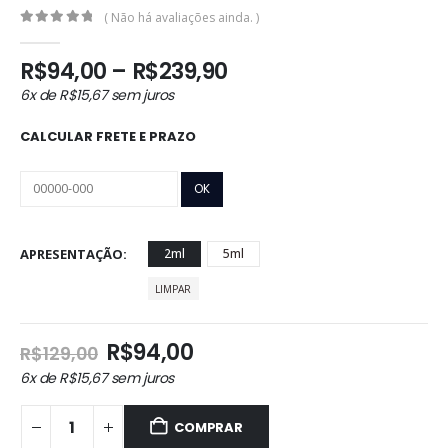
( Não há avaliações ainda. )
0
out of 5
Faixa
R$
94,00
–
R$
239,90
de
6x de
R$
15,67
sem juros
preço:
R$94,00
CALCULAR FRETE E PRAZO
através
R$239,90
APRESENTAÇÃO
2ml
5ml
LIMPAR
O
O
R$
94,00
R$
129,00
preço
preço
6x de
R$
15,67
sem juros
original
atual
era:
é:
COMPRAR
R$129,00.
R$94,00.