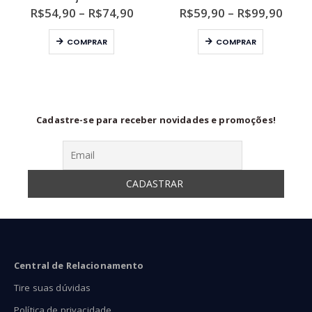
aixa
Faixa
Faixa
R$
54,90
–
R$
74,90
R$
59,90
–
R$
99,90
e
de
de
Este produto tem várias variantes. As opções podem ser escolhidas na página do produto
Este produto tem várias variantes. As opções podem ser escolhidas na página do produto
reço:
preço:
preço
COMPRAR
COMPRAR
$109,00
R$54,90
R$59
través
através
atra
$219,90
R$74,90
R$99
Cadastre-se para receber novidades e promoções!
Central de Relacionamento
Tire suas dúvidas
Política de privacidade