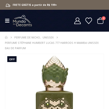
FRETE GRÁTIS a partir de R$ 199+
0
PERFUME DE NICHO
,
UNISSEX
PERFUME STÉPHANE HUMBERT LUCAS 777 HARRODS H MAMBA UNISSEX
EAU DE PARFUM
OFF!