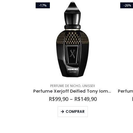
-17%
-26%
PERFUME DE NICHO
,
UNISSEX
Perfume Xerjoff Deified Tony Iommi Unissex Parfum
Faixa
R$
99,90
–
R$
149,90
de
Este produto tem várias variantes. As opções podem ser escolhidas na página do produto
preço:
COMPRAR
R$99,90
através
R$149,90