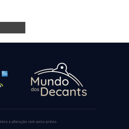
tos a alteração sem aviso prévio.