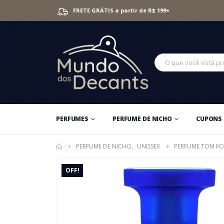
FRETE GRÁTIS a partir de R$ 199+
PERFUMES
PERFUME DE NICHO
CUPONS 
PERFUME DE NICHO
,
UNISSEX
PERFUME TOM FO
OFF!