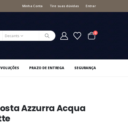
Minha Conta
Tire suas dúvidas
Entrar
0
Decants
EVOLUÇÕES
PRAZO DE ENTREGA
SEGURANÇA
osta Azzurra Acqua
tte