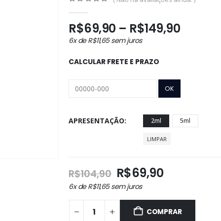
0
out of 5
Faixa
R$
69,90
–
R$
149,90
de
6x de
R$
11,65
sem juros
preço:
R$69,9
CALCULAR FRETE E PRAZO
atravé
R$149,
APRESENTAÇÃO
2ml
5ml
LIMPAR
O
O
R$
69,90
R$
104,90
preço
preço
6x de
R$
11,65
sem juros
original
atual
era:
é:
COMPRAR
R$104,90.
R$69,90.