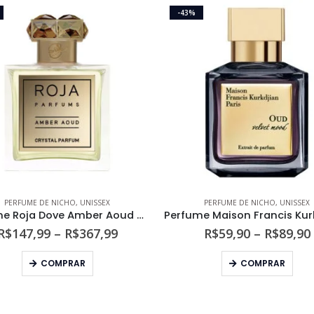
-43%
PERFUME DE NICHO
,
UNISSEX
PERFUME DE NICHO
,
UNISSEX
Perfume Roja Dove Amber Aoud Crystal Parfum
Faixa
R$
147,99
–
R$
367,99
R$
59,90
–
R$
89,90
de
Este produto tem várias variantes. As opções podem ser escolhidas na página do produto
Este produto tem várias variantes. As opções podem s
preço:
COMPRAR
COMPRAR
R$147,99
através
R$367,99