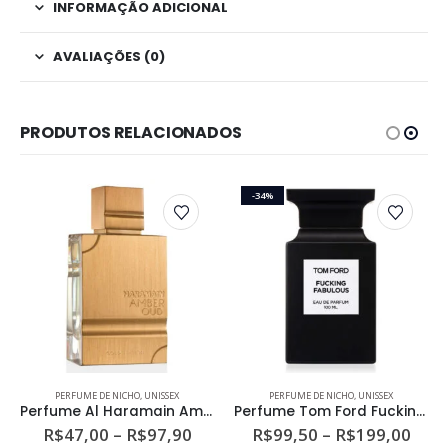
INFORMAÇÃO ADICIONAL
AVALIAÇÕES (0)
PRODUTOS RELACIONADOS
-34%
Este produto tem várias variantes. As opções podem ser escolhidas na página do produto
Este produto tem várias variantes. As opções podem ser escolhidas na página do produto
PERFUME DE NICHO
,
UNISSEX
PERFUME DE NICHO
,
UNISSEX
Perfume Al Haramain Amber Oud Gold Edition Unissex Eau de Parfum
Perfume Tom Ford Fucking Fabulous Unissex Eau de Parfum
ixa
Faixa
Faix
R$
47,00
–
R$
97,90
R$
99,50
–
R$
199,00