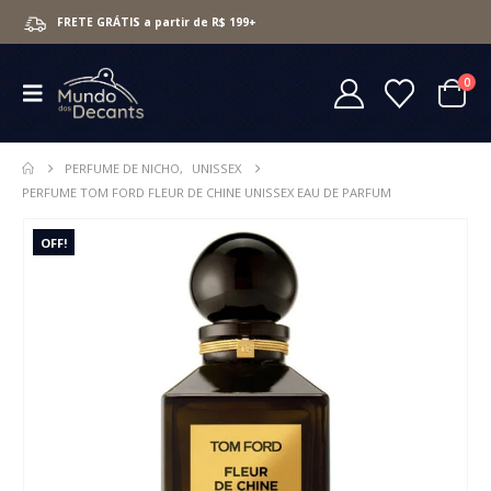
FRETE GRÁTIS a partir de R$ 199+
0
PERFUME DE NICHO
,
UNISSEX
PERFUME TOM FORD FLEUR DE CHINE UNISSEX EAU DE PARFUM
OFF!