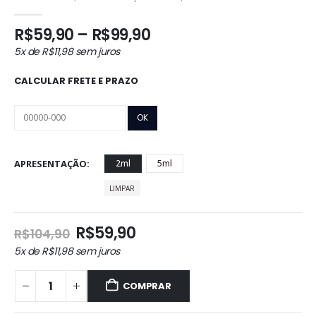
0
out of 5
Faixa
R$
59,90
–
R$
99,90
de
5x de
R$
11,98
sem juros
preço:
R$59,90
CALCULAR FRETE E PRAZO
através
R$99,90
APRESENTAÇÃO
2ml
5ml
LIMPAR
O
O
R$
59,90
R$
104,90
preço
preço
5x de
R$
11,98
sem juros
original
atual
era:
é:
COMPRAR
R$104,90.
R$59,90.