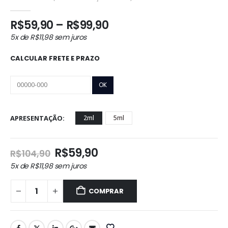
0
out of 5
Faixa
R$
59,90
–
R$
99,90
de
5x de
R$
11,98
sem juros
preço:
R$59,90
CALCULAR FRETE E PRAZO
através
R$99,90
APRESENTAÇÃO
2ml
5ml
O
O
R$
59,90
R$
104,90
preço
preço
5x de
R$
11,98
sem juros
original
atual
era:
é:
COMPRAR
R$104,90.
R$59,90.