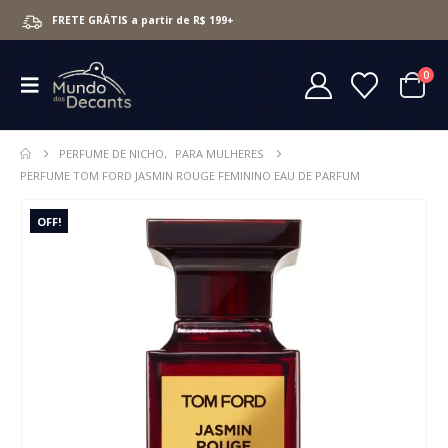
FRETE GRÁTIS a partir de R$ 199+
0
PERFUME DE NICHO
,
PARA MULHERES
PERFUME TOM FORD JASMIN ROUGE FEMININO EAU DE PARFUM
OFF!