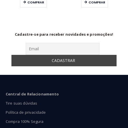
COMPRAR
COMPRAR
R$59,90
R$89
através
atra
R$89,90
R$13
Cadastre-se para receber novidades e promoções!
Central de Relacionamento
Tire suas dúvidas
Política de privacidade
Compra 100% Segura