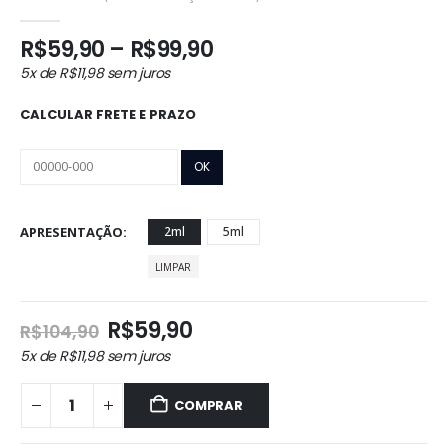
0
out of 5
Faixa
R$
59,90
–
R$
99,90
de
5x de
R$
11,98
sem juros
preço:
R$59,90
CALCULAR FRETE E PRAZO
através
R$99,90
APRESENTAÇÃO
2ml
5ml
LIMPAR
O
O
R$
59,90
R$
104,90
preço
preço
5x de
R$
11,98
sem juros
original
atual
era:
é:
COMPRAR
R$104,90.
R$59,90.