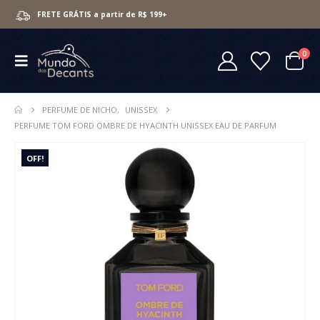
FRETE GRÁTIS a partir de R$ 199+
0
PERFUME DE NICHO
,
UNISSEX
PERFUME TOM FORD OMBRE DE HYACINTH UNISSEX EAU DE PARFUM
OFF!