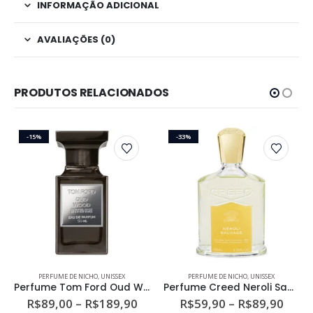
INFORMAÇÃO ADICIONAL
AVALIAÇÕES (0)
PRODUTOS RELACIONADOS
-15%
-33%
Este produto tem várias variantes. As opções podem ser escolhidas na página do produto
Este produto tem várias variantes. As opções podem ser escolhidas na página do produto
PERFUME DE NICHO
,
UNISSEX
PERFUME DE NICHO
,
UNISSEX
Perfume Tom Ford Oud Wood Intense Unissex Eau de Parfum
Perfume Creed Neroli Sauvage Unissex Eau de Parfum
ixa
Faixa
Faixa
R$
89,00
–
R$
189,90
R$
59,90
–
R$
89,90