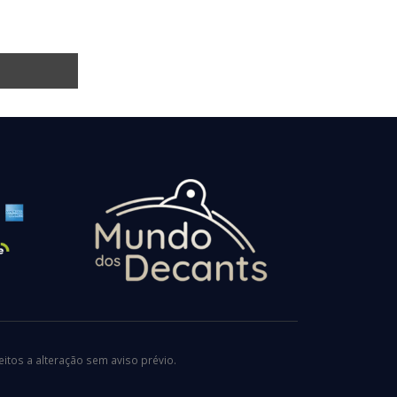
tos a alteração sem aviso prévio.