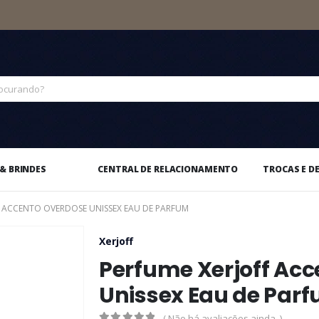
& BRINDES
CENTRAL DE RELACIONAMENTO
TROCAS E D
F ACCENTO OVERDOSE UNISSEX EAU DE PARFUM
Xerjoff
Perfume Xerjoff Ac
Unissex Eau de Par
( Não há avaliações ainda. )