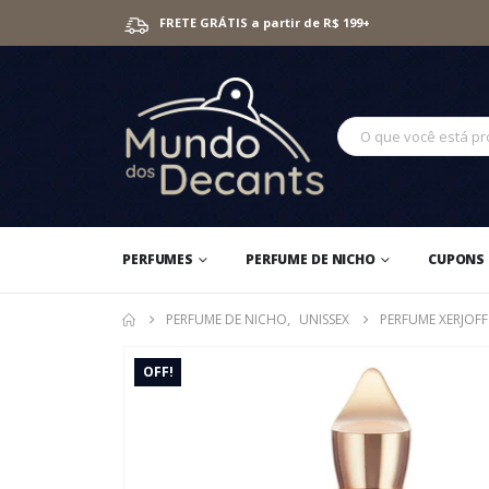
FRETE GRÁTIS a partir de R$ 199+
PERFUMES
PERFUME DE NICHO
CUPONS 
PERFUME DE NICHO
,
UNISSEX
PERFUME XERJOF
OFF!