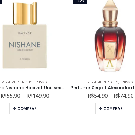
-48%
PERFUME DE NICHO
,
UNISSEX
PERFUME DE NICHO
,
UNISSEX
Perfume Nishane Hacivat Unissex Extrait de Parfum
Faixa
R$
55,90
–
R$
149,90
R$
54,90
–
R$
74,90
de
Este produto tem várias variantes. As opções podem ser escolhidas na página do produto
Este produto tem várias variantes. As opções podem s
preço:
COMPRAR
COMPRAR
R$55,90
através
R$149,90