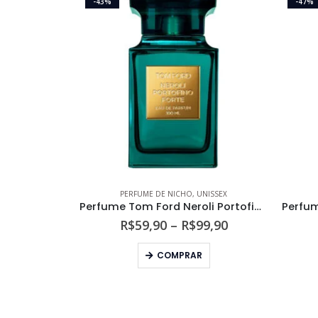
-43%
-47%
PERFUME DE NICHO
,
UNISSEX
Perfume Tom Ford Neroli Portofino Forte Unissex Eau de Parfum
Faixa
R$
59,90
–
R$
99,90
de
Este produto tem várias variantes. As opções podem ser escolhidas na página do produto
preço:
COMPRAR
R$59,90
através
R$99,90