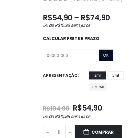
0
out of 5
Faixa
R$
54,90
–
R$
74,90
de
5x de
R$
10,98
sem juros
preço:
R$54,9
CALCULAR FRETE E PRAZO
através
R$74,9
APRESENTAÇÃO
2ml
5ml
LIMPAR
O
O
R$
54,90
R$
104,90
preço
preço
5x de
R$
10,98
sem juros
original
atual
era:
é:
COMPRAR
R$104,90.
R$54,90.