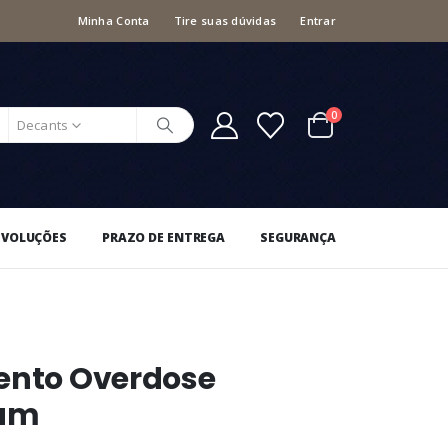
Minha Conta
Tire suas dúvidas
Entrar
0
Decants
EVOLUÇÕES
PRAZO DE ENTREGA
SEGURANÇA
cento Overdose
fum