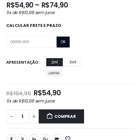
Faixa
R$
54,90
–
R$
74,90
de
5x de
R$
10,98
sem juros
preço:
R$54,90
CALCULAR FRETE E PRAZO
através
R$74,90
APRESENTAÇÃO
2ml
5ml
LIMPAR
O
O
R$
54,90
R$
104,90
preço
preço
5x de
R$
10,98
sem juros
original
atual
era:
é:
COMPRAR
R$104,90.
R$54,90.