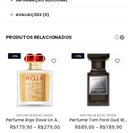
INFORMAÇÃO ADICIONAL
AVALIAÇÕES (0)
PRODUTOS RELACIONADOS
-18%
-15%
Este produto tem várias variantes. As opções podem ser escolhidas na página do produto
Este produto tem várias variantes. As opções podem ser escolhidas na página do produto
PERFUME DE NICHO
,
UNISSEX
PERFUME DE NICHO
,
UNISSEX
Perfume Roja Dove Un Amore Eterno Unissex Parfum
Perfume Tom Ford Oud Wood Intense Unissex Eau de Parfum
ixa
Faixa
Faix
R$
179,90
–
R$
279,00
R$
89,00
–
R$
189,90
de
de