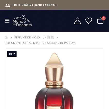
FRETE GRÁTIS a partir de R$ 199+
0
PERFUME DE NICHO
,
UNISSEX
PERFUME XERJOFF AL-KHATT UNISSEX EAU DE PARFUM
OFF!