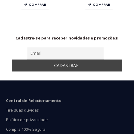
eço:
preço:
preço
COMPRAR
COMPRAR
59,90
R$54,90
R$59
ravés
através
atra
99,90
R$74,90
R$99
Cadastre-se para receber novidades e promoções!
Central de Relacionamento
Tire suas dúvidas
Política de privacidade
Compra 100% Segura