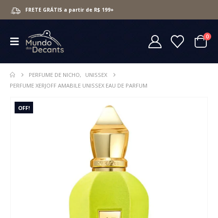
FRETE GRÁTIS a partir de R$ 199+
0
PERFUME DE NICHO
,
UNISSEX
PERFUME XERJOFF AMABILE UNISSEX EAU DE PARFUM
OFF!