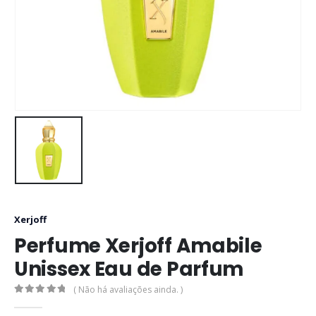
Xerjoff
Perfume Xerjoff Amabile
Unissex Eau de Parfum
( Não há avaliações ainda. )
0
out of 5