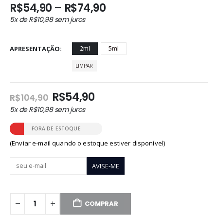
Faixa
R$
54,90
–
R$
74,90
de
5x de
R$
10,98
sem juros
preço:
R$54,90
através
APRESENTAÇÃO
2ml
5ml
R$74,90
LIMPAR
O
O
R$
54,90
R$
104,90
preço
preço
5x de
R$
10,98
sem juros
original
atual
era:
é:
FORA DE ESTOQUE
R$104,90.
R$54,90.
(Enviar e-mail quando o estoque estiver disponível)
COMPRAR