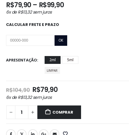
Faixa
R$
79,90
–
R$
99,90
de
6x de
R$
13,32
sem juros
preço:
R$79,90
CALCULAR FRETE E PRAZO
através
R$99,90
APRESENTAÇÃO
2ml
5ml
LIMPAR
O
O
R$
79,90
R$
104,90
preço
preço
6x de
R$
13,32
sem juros
original
atual
era:
é:
COMPRAR
R$104,90.
R$79,90.