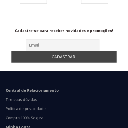
54,90
R$64,90
R$59
ravés
através
atra
74,90
R$137,90
R$99
Cadastre-se para receber novidades e promoções!
Central de Relacionamento
Tire suas dúvidas
Política de privacidade
Compra 100% Segura
Minha Conta