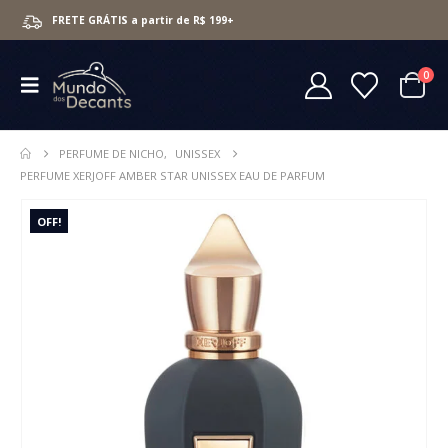
FRETE GRÁTIS a partir de R$ 199+
0
PERFUME DE NICHO
,
UNISSEX
PERFUME XERJOFF AMBER STAR UNISSEX EAU DE PARFUM
OFF!