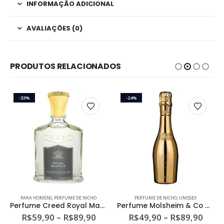
INFORMAÇÃO ADICIONAL
AVALIAÇÕES (0)
PRODUTOS RELACIONADOS
-33%
-24%
Este produto tem várias variantes. As opções podem ser escolhidas na página do produto
Este produto tem várias variantes. As opções podem ser escolhidas na página do produto
PARA HOMENS
,
PERFUME DE NICHO
PERFUME DE NICHO
,
UNISSEX
Perfume Creed Royal Mayfair Masculino Eau de Parfum
Perfume Molsheim & Co Crystal Gold Unissex Eau de Parfum
ixa
Faixa
Faixa
R$
59,90
–
R$
89,90
R$
49,90
–
R$
89,90