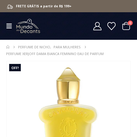
FRETE GRÁTIS a partir de R$ 199+
0
PERFUME DE NICHO
,
PARA MULHERES
PERFUME XERJOFF DAMA BIANCA FEMININO EAU DE PARFUM
OFF!