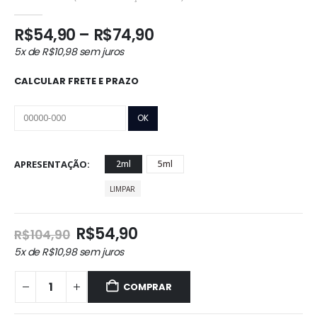
0
out of 5
Faixa
R$
54,90
–
R$
74,90
de
5x de
R$
10,98
sem juros
preço:
R$54,90
CALCULAR FRETE E PRAZO
através
R$74,90
APRESENTAÇÃO
2ml
5ml
LIMPAR
O
O
R$
54,90
R$
104,90
preço
preço
5x de
R$
10,98
sem juros
original
atual
era:
é:
COMPRAR
R$104,90.
R$54,90.