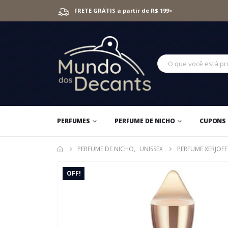
FRETE GRÁTIS a partir de R$ 199+
PERFUMES
PERFUME DE NICHO
CUPONS 
PERFUME DE NICHO
,
UNISSEX
PERFUME XERJOFF
OFF!