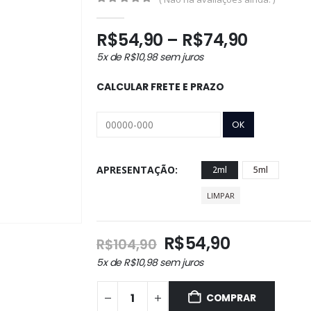
0
out of 5
Faixa
R$
54,90
–
R$
74,90
de
5x de
R$
10,98
sem juros
preço:
R$54,9
CALCULAR FRETE E PRAZO
através
R$74,9
APRESENTAÇÃO
2ml
5ml
LIMPAR
O
O
R$
54,90
R$
104,90
preço
preço
5x de
R$
10,98
sem juros
original
atual
era:
é:
COMPRAR
R$104,90.
R$54,90.