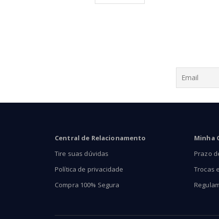
através
através
R$89,00
R$89,90
Central de Relacionamento
Minha 
Tire suas dúvidas
Prazo d
Política de privacidade
Trocas 
Compra 100% Segura
Regula