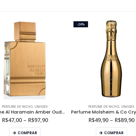
-24%
PERFUME DE NICHO
,
UNISSEX
PERFUME DE NICHO
,
UNISSEX
Perfume Al Haramain Amber Oud Gold Edition Unissex Eau de Parfum
Faixa
R$
47,00
–
R$
97,90
R$
49,90
–
R$
89,90
de
Este produto tem várias variantes. As opções podem ser escolhidas na página do produto
Este produto tem várias variantes. As opções podem s
preço:
COMPRAR
COMPRAR
R$47,00