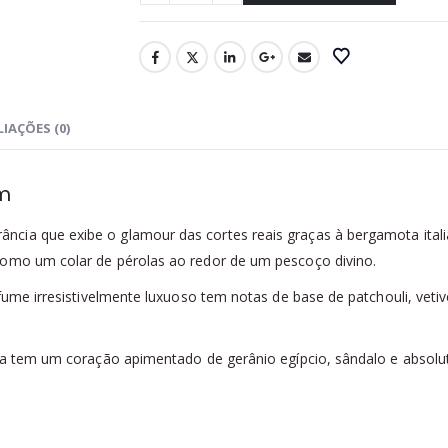
IAÇÕES (0)
um
ância que exibe o glamour das cortes reais graças à bergamota ital
como um colar de pérolas ao redor de um pescoço divino.
rfume irresistivelmente luxuoso tem notas de base de patchouli, ve
tiva tem um coração apimentado de gerânio egípcio, sândalo e absol