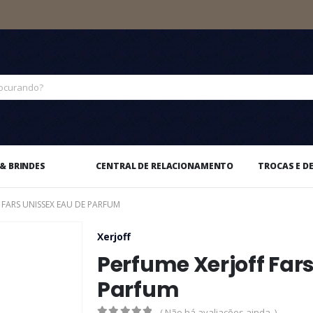
& BRINDES
CENTRAL DE RELACIONAMENTO
TROCAS E D
 FARS UNISSEX EAU DE PARFUM
Xerjoff
Perfume Xerjoff Far
Parfum
( Não há avaliações ainda. )