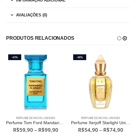
INFORMAÇÃO ADICIONAL
AVALIAÇÕES (0)
PRODUTOS RELACIONADOS
-43%
-48%
Este produto tem várias variantes. As opções podem ser escolhidas na página do produto
Este produto tem várias variantes. As opções podem ser escolhidas na página do produto
PERFUME DE NICHO
,
UNISSEX
PERFUME DE NICHO
,
UNISSEX
Perfume Tom Ford Mandarino Di Amalfi Unissex Eau de Parfum
Perfume Xerjoff Starlight Unissex Eau de Parfum
aixa
Faixa
Faixa
R$
59,90
–
R$
99,90
R$
54,90
–
R$
74,90
e
de
de