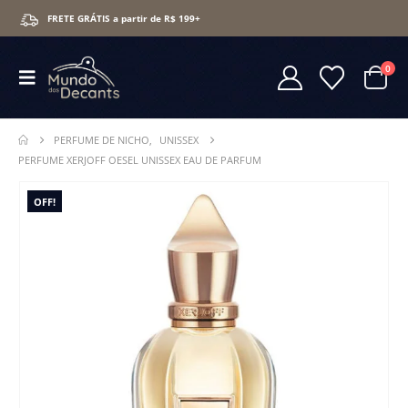
FRETE GRÁTIS a partir de R$ 199+
0
PERFUME DE NICHO
,
UNISSEX
PERFUME XERJOFF OESEL UNISSEX EAU DE PARFUM
OFF!