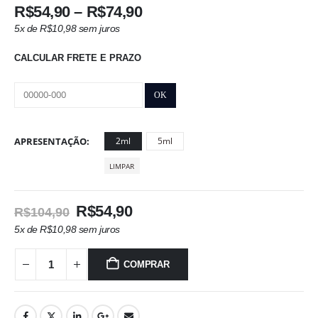
Faixa
R$
54,90
–
R$
74,90
de
5x de
R$
10,98
sem juros
preço:
R$54,90
CALCULAR FRETE E PRAZO
através
R$74,90
APRESENTAÇÃO
2ml
5ml
LIMPAR
O
O
R$
54,90
R$
104,90
preço
preço
5x de
R$
10,98
sem juros
original
atual
era:
é:
COMPRAR
R$104,90.
R$54,90.