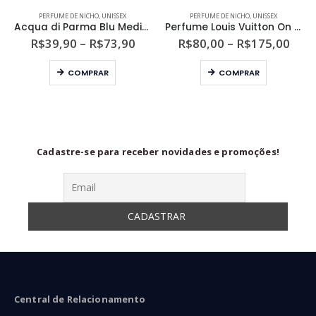
PERFUME DE NICHO
,
UNISSEX
PERFUME DE NICHO
,
UNISSEX
Acqua di Parma Blu Mediterraneo Fico di Amalfi Unissex Eau de Toilette
Perfume Louis Vuitton On The Beach Unissex Eau de Parfum
ixa
Faixa
Faix
R$
39,90
–
R$
73,90
R$
80,00
–
R$
175,00
e
de
de
Este produto tem várias variantes. As opções podem ser escolhidas na página do produto
Este produto tem várias variantes. As opções podem ser escolhidas na página do produto
eço:
preço:
preç
COMPRAR
COMPRAR
$55,90
R$39,90
R$80
ravés
através
atra
$149,90
R$73,90
R$17
Cadastre-se para receber novidades e promoções!
Central de Relacionamento