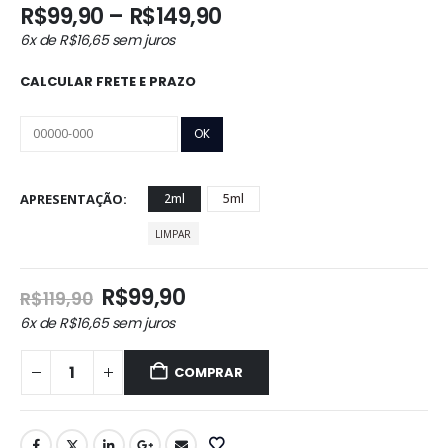
Faixa
R$
99,90
–
R$
149,90
de
6x de
R$
16,65
sem juros
preço:
R$99,90
CALCULAR FRETE E PRAZO
através
R$149,90
APRESENTAÇÃO
2ml
5ml
LIMPAR
O
O
R$
99,90
R$
119,90
preço
preço
6x de
R$
16,65
sem juros
original
atual
era:
é:
COMPRAR
R$119,90.
R$99,90.