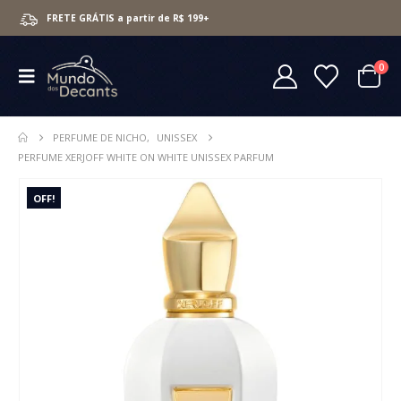
FRETE GRÁTIS a partir de R$ 199+
0
PERFUME DE NICHO
,
UNISSEX
PERFUME XERJOFF WHITE ON WHITE UNISSEX PARFUM
OFF!