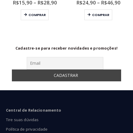
ixa
Faixa
Faixa
R$
15,90
–
R$
28,90
R$
24,90
–
R$
46,90
de
de
Este produto tem várias variantes. As opções podem ser escolhidas na página do produto
Este produto tem várias variantes. As opções podem ser escolhidas na página do produto
eço:
preço:
preço
COMPRAR
COMPRAR
24,90
R$15,90
R$24
ravés
através
atra
43,90
R$28,90
R$46
Cadastre-se para receber novidades e promoções!
Central de Relacionamento
Tire suas dúvidas
Política de privacidade