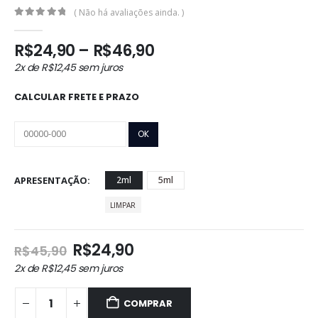
( Não há avaliações ainda. )
0
out of 5
Faixa
R$
24,90
–
R$
46,90
de
2x de
R$
12,45
sem juros
preço:
R$24,90
CALCULAR FRETE E PRAZO
através
R$46,90
APRESENTAÇÃO
2ml
5ml
LIMPAR
O
O
R$
24,90
R$
45,90
preço
preço
2x de
R$
12,45
sem juros
original
atual
era:
é:
COMPRAR
R$45,90.
R$24,90.