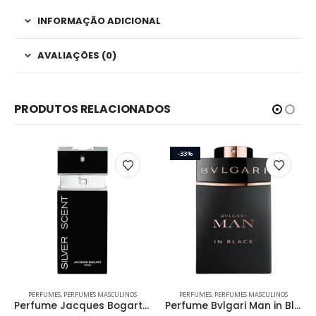
INFORMAÇÃO ADICIONAL
AVALIAÇÕES (0)
PRODUTOS RELACIONADOS
-33%
Este produto tem várias variantes. As opções podem ser escolhidas na página do produto
Este produto tem várias variantes. As opções podem ser escolhidas na página do produto
PERFUMES
,
PERFUMES MASCULINOS
PERFUMES
,
PERFUMES MASCULINOS
Perfume Jacques Bogart Silver Scent Masculino Eau de Toilette
Perfume Bvlgari Man in Black Masculino Eau de Parfum