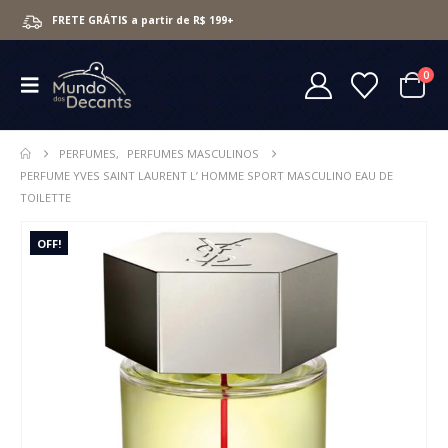
FRETE GRÁTIS a partir de R$ 199+
0
PERFUMES
,
PERFUMES MASCULINOS
PERFUME YVES SAINT LAURENT L’ HOMME SPORT MASCULINO EAU DE
TOILETTE
OFF!