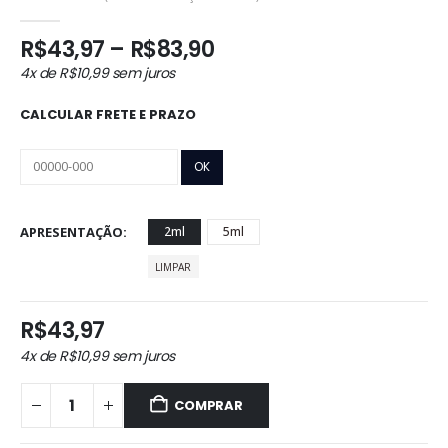
0
out of 5
Faixa
R$
43,97
–
R$
83,90
de
4x de
R$
10,99
sem juros
preço:
R$43,97
CALCULAR FRETE E PRAZO
através
R$83,90
APRESENTAÇÃO
2ml
5ml
LIMPAR
R$
43,97
4x de
R$
10,99
sem juros
COMPRAR