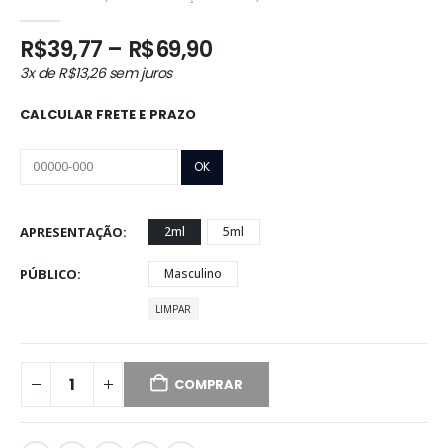
0
out of 5
Faixa
R$
39,77
–
R$
69,90
de
3x de
R$
13,26
sem juros
preço:
R$39,77
CALCULAR FRETE E PRAZO
através
R$69,90
APRESENTAÇÃO
2ml
5ml
PÚBLICO
Masculino
LIMPAR
COMPRAR