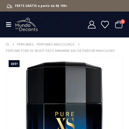
FRETE GRÁTIS a partir de R$ 199+
0
PERFUMES
,
PERFUMES MASCULINOS
PERFUME PURE XS NIGHT PACO RABANNE EAU DE PARFUM MASCULINO
OFF!