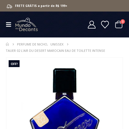
FRETE GRÁTIS a partir de R$ 199+
0
PERFUME DE NICHO
,
UNISSEX
TAUER 02 L’AIR DU DESERT MAROCAIN EAU DE TOILETTE INTENSE
OFF!