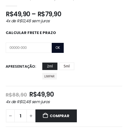
0
out of 5
Faixa
R$
49,90
–
R$
79,90
de
4x de
R$
12,48
sem juros
preço:
R$49,90
CALCULAR FRETE E PRAZO
através
R$79,90
APRESENTAÇÃO
2ml
5ml
LIMPAR
O
O
R$
49,90
R$
88,90
preço
preço
4x de
R$
12,48
sem juros
original
atual
era:
é:
COMPRAR
R$88,90.
R$49,90.