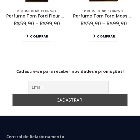
Este produto tem várias variantes. As opções podem ser escolhidas na página do produto
Este produto tem várias variantes. As opções podem ser escolhidas na página do produto
PERFUME DE NICHO
,
UNISSEX
PERFUME DE NICHO
,
UNISSEX
Perfume Tom Ford Fleur de Chine Unissex Eau de Parfum
Perfume Tom Ford Moss Breches Unissex Eau de Parfum
ixa
Faixa
Faixa
R$
59,90
–
R$
99,90
R$
59,90
–
R$
99,90
de
de
Este produto tem várias variantes. As opções podem ser escolhidas na página do produto
Este produto tem várias variantes. As opções podem ser escolhidas na página do produto
eço:
preço:
preço
COMPRAR
COMPRAR
54,90
R$59,90
R$59
ravés
através
atra
74,90
R$99,90
R$99
Cadastre-se para receber novidades e promoções!
Central de Relacionamento