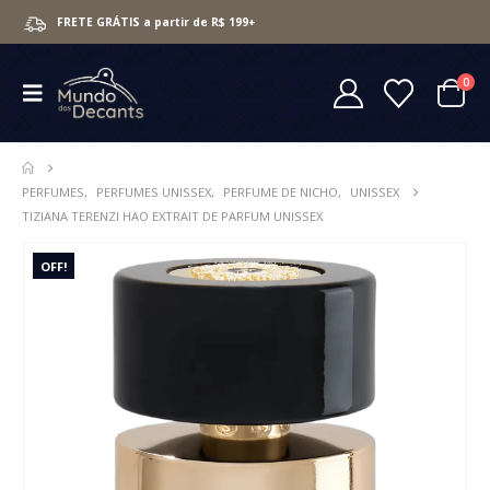
FRETE GRÁTIS a partir de R$ 199+
0
PERFUMES
,
PERFUMES UNISSEX
,
PERFUME DE NICHO
,
UNISSEX
TIZIANA TERENZI HAO EXTRAIT DE PARFUM UNISSEX
OFF!