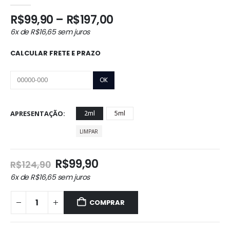
0
out of 5
Faixa
R$
99,90
–
R$
197,00
de
6x de
R$
16,65
sem juros
preço:
R$99,90
CALCULAR FRETE E PRAZO
através
R$197,00
APRESENTAÇÃO
2ml
5ml
LIMPAR
O
O
R$
99,90
R$
124,90
preço
preço
6x de
R$
16,65
sem juros
original
atual
era:
é:
COMPRAR
R$124,90.
R$99,90.