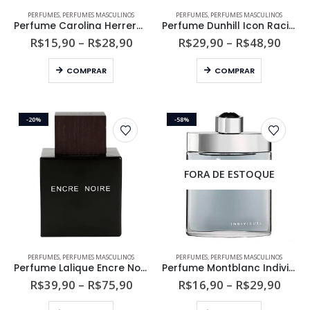
Este
Este
PERFUMES
,
PERFUMES MASCULINOS
PERFUMES
,
PERFUMES MASCULINOS
produto
produto
Perfume Carolina Herrera Bad Boy Masculino Eau de Toilette
Perfume Dunhill Icon Racing Masculino Eau de Parfum
tem
tem
Faixa
Faixa
R$
15,90
–
R$
28,90
R$
29,90
–
R$
48,90
de
de
várias
várias
preço:
preço
Este
Este
variantes.
variantes.
COMPRAR
COMPRAR
R$15,90
R$29
produto
produto
As
As
através
atra
R$28,90
R$48
tem
tem
opções
opções
várias
várias
podem
podem
-20%
-58%
variantes.
variantes.
ser
ser
As
As
escolhidas
escolhidas
opções
opções
na
na
podem
podem
página
página
FORA DE ESTOQUE
ser
ser
do
do
escolhidas
escolhidas
produto
produto
na
na
página
página
do
do
Este
Este
PERFUMES
,
PERFUMES MASCULINOS
PERFUMES
,
PERFUMES MASCULINOS
produto
produto
produto
produto
Perfume Lalique Encre Noire Masculino Eau de Toilette
Perfume Montblanc Individuel Masculino Eau de Toilette
tem
tem
Faixa
Faixa
R$
39,90
–
R$
75,90
R$
16,90
–
R$
29,90
de
de
várias
várias
preço:
preço
Este
Este
variantes.
variantes.