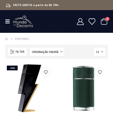
FRETE GRÁTIS a partir de R$ 199+
0
PERFUMES
FILTER
-36%