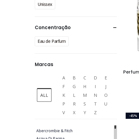
Unissex
Concentração
Eau de Parfum
Marcas
A
B
C
D
E
F
G
H
I
J
ALL
K
L
M
N
O
P
R
S
T
U
V
X
Y
Z
-45%
Abercrombie & Fitch
Acqua Di Parma