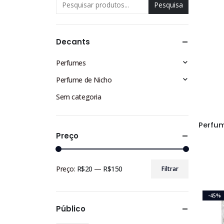
Pesquisa
Decants
Perfumes
Perfume de Nicho
Sem categoria
Preço
Preço:
R$20
—
R$150
Filtrar
Preço
Preço
mínimo
máximo
-45%
Público