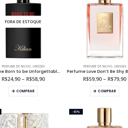
FORA DE ESTOQUE
PERFUME DE NICHO
,
UNISSEX
PERFUME DE NICHO
,
UNISSEX
Perfume Born to be Unforgettable By Kilian Unissex Eau de Parfum
Faixa
R$
24,90
–
R$
58,90
R$
59,90
–
R$
79,90
de
preço:
Este
Este
COMPRAR
COMPRAR
R$24,90
produto
prod
através
tem
tem
R$58,90
várias
vári
-45%
variantes.
varia
As
As