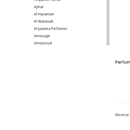
Ajmal
Al Haramain
Al Wataniah
Al-Jazeera Perfumes
Amouage
Amouroud
Animale
Antonio Banderas
Antonio Puig
Ariana Grande
Armaf
Atelier Des Ors
Azzaro
Baldessarini
Banana Republic
Mostrar:
BDK Parfums
Benetton