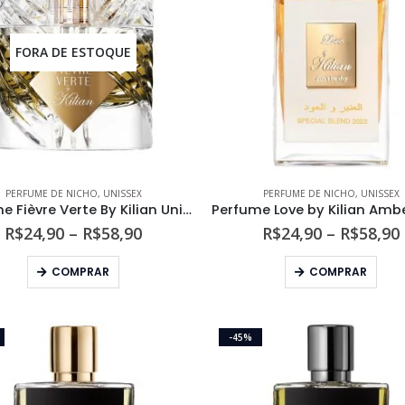
opções
opç
podem
pod
ser
ser
FORA DE ESTOQUE
escolhidas
esco
na
na
página
pági
do
do
produto
prod
PERFUME DE NICHO
,
UNISSEX
PERFUME DE NICHO
,
UNISSEX
Perfume Fièvre Verte By Kilian Unissex Eau de Parfum
Faixa
R$
24,90
–
R$
58,90
R$
24,90
–
R$
58,90
de
preço:
Este
Este
COMPRAR
COMPRAR
R$24,90
produto
prod
através
tem
tem
R$58,90
várias
vári
-45%
variantes.
varia
As
As
opções
opç