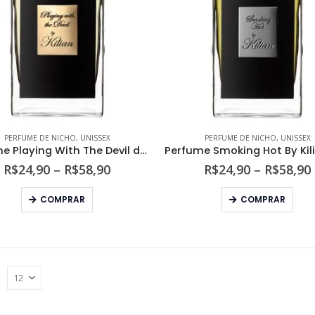
podem
pod
ser
ser
escolhidas
esco
na
na
página
pági
do
do
produto
prod
PERFUME DE NICHO
,
UNISSEX
PERFUME DE NICHO
,
UNISSEX
Perfume Playing With The Devil de By Kilian Eau de Parfum
Faixa
R$
24,90
–
R$
58,90
R$
24,90
–
R$
58,90
de
preço:
Este
Este
COMPRAR
COMPRAR
R$24,90
produto
prod
através
tem
tem
R$58,90
várias
vári
variantes.
varia
As
As
opções
opç
podem
pod