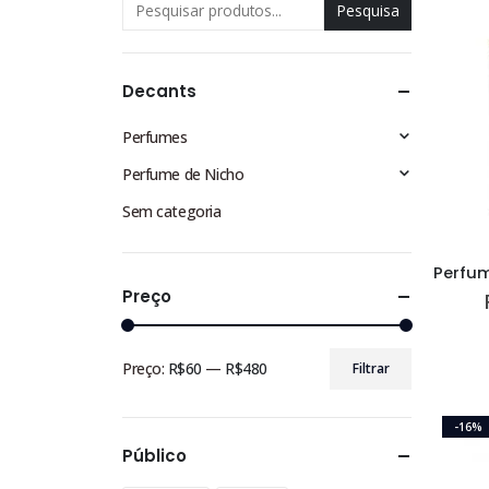
Pesquisa
Decants
Perfumes
Perfume de Nicho
Sem categoria
Preço
Preço:
R$60
—
R$480
Filtrar
Preço
Preço
mínimo
máximo
-16%
Público