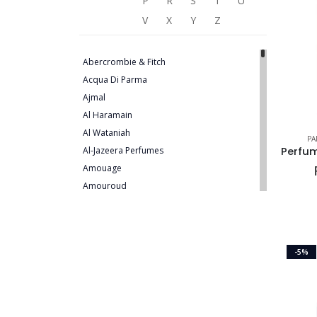
P
R
S
T
U
V
X
Y
Z
Abercrombie & Fitch
Acqua Di Parma
Ajmal
Al Haramain
Al Wataniah
PA
Al-Jazeera Perfumes
Amouage
Amouroud
Animale
Antonio Banderas
Antonio Puig
-5%
Ariana Grande
Armaf
Atelier Des Ors
Azzaro