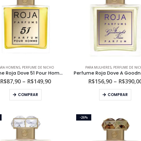
opções
opç
podem
pod
ser
ser
escolhidas
esco
na
na
página
pági
do
do
produto
prod
ARA HOMENS
,
PERFUME DE NICHO
PARA MULHERES
,
PERFUME DE NI
Perfume Roja Dove 51 Pour Homme Parfum
Faixa
R$
87,90
–
R$
149,90
R$
156,90
–
R$
390,0
de
preço:
Este
Este
COMPRAR
COMPRAR
R$87,90
produto
prod
através
tem
tem
R$149,90
várias
vári
-26%
variantes.
varia
As
As
opções
opç