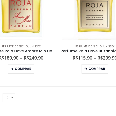
ser
ser
escolhidas
esco
na
na
página
pági
do
do
produto
prod
PERFUME DE NICHO
,
UNISSEX
PERFUME DE NICHO
,
UNISSEX
Perfume Roja Dove Amore Mio Unissex Parfum
Faixa
R$
189,90
–
R$
249,90
R$
115,90
–
R$
299,9
de
preço:
Este
Este
COMPRAR
COMPRAR
R$189,90
produto
prod
através
tem
tem
R$249,90
várias
vári
variantes.
varia
As
As
opções
opç
podem
pod