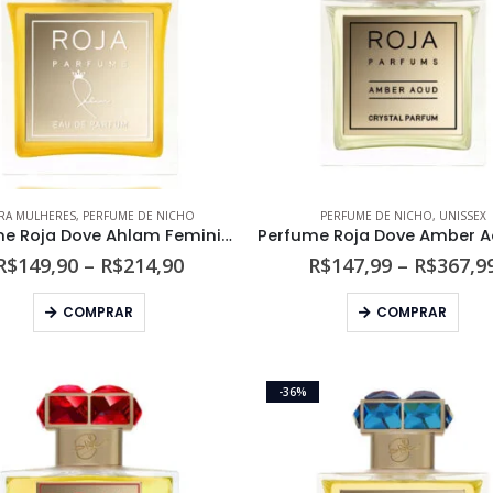
podem
pod
ser
ser
escolhidas
esco
na
na
página
pági
do
do
produto
prod
RA MULHERES
,
PERFUME DE NICHO
PERFUME DE NICHO
,
UNISSEX
Perfume Roja Dove Ahlam Feminino Eau de Parfum
Faixa
R$
149,90
–
R$
214,90
R$
147,99
–
R$
367,9
de
preço:
Este
Este
COMPRAR
COMPRAR
R$149,90
produto
prod
através
tem
tem
R$214,90
várias
vári
-36%
variantes.
varia
As
As
opções
opç
podem
pod