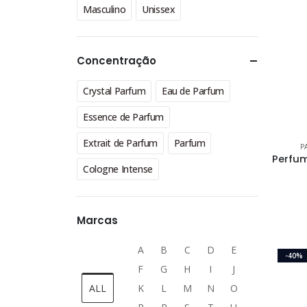
Masculino
Unissex
Concentração
Crystal Parfum
Eau de Parfum
Essence de Parfum
Extrait de Parfum
Parfum
P
Cologne Intense
Marcas
A
B
C
D
E
-40%
F
G
H
I
J
ALL
K
L
M
N
O