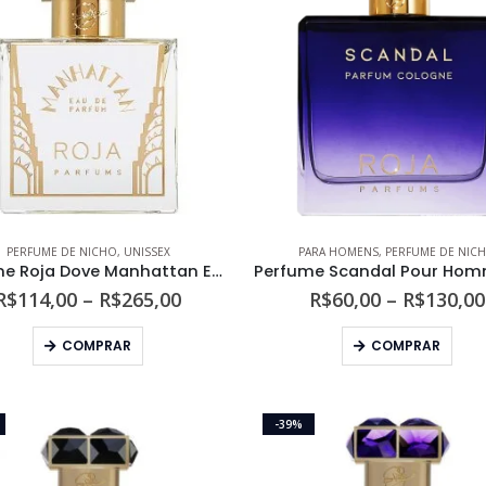
PERFUME DE NICHO
,
UNISSEX
PARA HOMENS
,
PERFUME DE NIC
Perfume Roja Dove Manhattan Eau de Parfum
Faixa
R$
114,00
–
R$
265,00
R$
60,00
–
R$
130,00
de
preço:
Este
Este
COMPRAR
COMPRAR
R$114,00
produto
prod
através
tem
tem
R$265,00
várias
vári
-39%
variantes.
varia
As
As