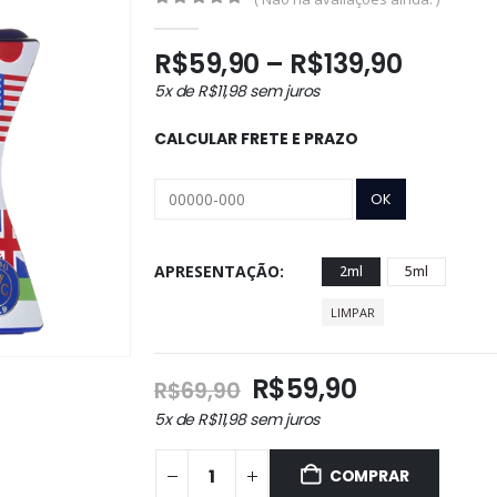
0
out of 5
Faixa
R$
59,90
–
R$
139,90
de
5x de
R$
11,98
sem juros
preço:
R$59,9
CALCULAR FRETE E PRAZO
atravé
R$139,
APRESENTAÇÃO
2ml
5ml
LIMPAR
O
O
R$
59,90
R$
69,90
preço
preço
5x de
R$
11,98
sem juros
original
atual
era:
é:
COMPRAR
R$69,90.
R$59,90.