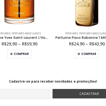
ERFUMES
,
PERFUMES MASCULINOS
PERFUMES
,
PERFUMES MASCULIN
Perfume Yves Saint Laurent L’Homme L’Intense Masculino Eau de Parfum
Faixa
R$
29,90
–
R$
59,90
R$
24,90
–
R$
43,90
de
Este produto tem várias variantes. As opções podem ser escolhidas na página do produto
Este produto tem várias variantes. As opções podem s
preço:
COMPRAR
COMPRAR
R$29,90
através
R$59,90
Cadastre-se para receber novidades e promoções!