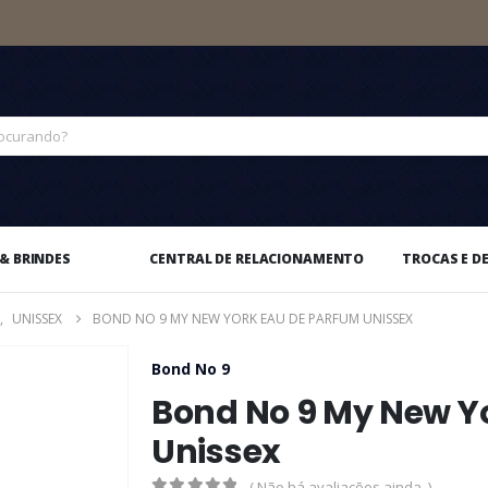
& BRINDES
CENTRAL DE RELACIONAMENTO
TROCAS E D
,
UNISSEX
BOND NO 9 MY NEW YORK EAU DE PARFUM UNISSEX
Bond No 9
Bond No 9 My New Y
Unissex
( Não há avaliações ainda. )