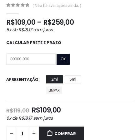
( Não há avaliações ainda. )
0
out of 5
Faixa
R$
109,00
–
R$
259,00
de
6x de
R$
18,17
sem juros
preço:
R$109,00
CALCULAR FRETE E PRAZO
através
R$259,00
APRESENTAÇÃO
2ml
5ml
LIMPAR
O
O
R$
109,00
R$
119,00
preço
preço
6x de
R$
18,17
sem juros
original
atual
era:
é:
COMPRAR
R$119,00.
R$109,00.