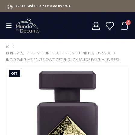
FRETE GRÁTIS a partir de R$ 199+
0
PERFUMES
,
PERFUMES UNISSEX
,
PERFUME DE NICHO
,
UNISSEX
INITIO PARFUMS PRIVÉS CAN’T GET ENOUGH EAU DE PARFUM UNISSEX
OFF!