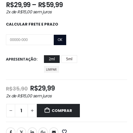
Faixa
R$
29,99
–
R$
59,99
de
2x de
R$
15,00
sem juros
preço:
R$29,99
CALCULAR FRETE E PRAZO
através
R$59,99
APRESENTAÇÃO
2ml
5ml
LIMPAR
O
O
R$
29,99
R$
35,90
preço
preço
2x de
R$
15,00
sem juros
original
atual
era:
é:
COMPRAR
R$35,90.
R$29,99.