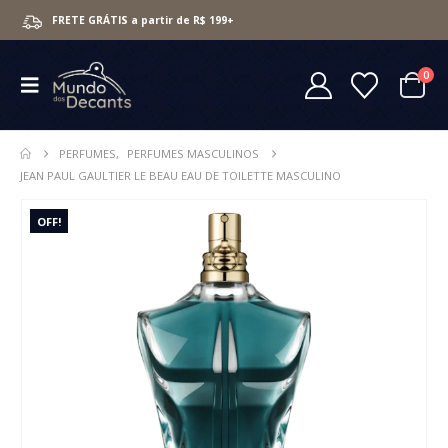
FRETE GRÁTIS a partir de R$ 199+
0
PERFUMES
,
PERFUMES MASCULINOS
JEAN PAUL GAULTIER LE BEAU EAU DE TOILETTE MASCULINO
OFF!