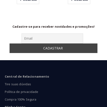
40,00
R$40,00
R$24
ravés
através
atra
73,00
R$73,00
R$37
Cadastre-se para receber novidades e promoções!
Central de Relacionamento
Tire suas dúvidas
Política de privacidade
Compra 100% Segura
Minha Conta