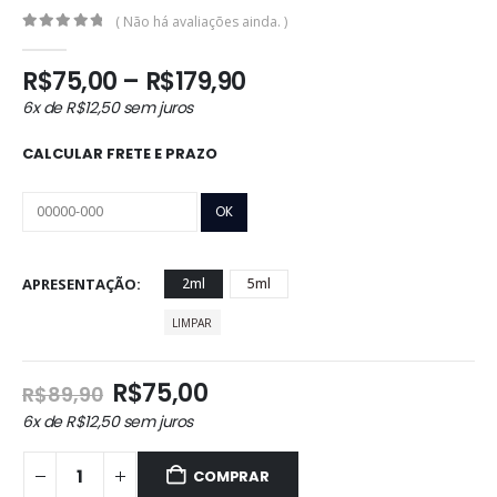
( Não há avaliações ainda. )
0
out of 5
Faixa
R$
75,00
–
R$
179,90
de
6x de
R$
12,50
sem juros
preço:
R$75,00
CALCULAR FRETE E PRAZO
através
R$179,90
APRESENTAÇÃO
2ml
5ml
LIMPAR
O
O
R$
75,00
R$
89,90
preço
preço
6x de
R$
12,50
sem juros
original
atual
era:
é:
COMPRAR
R$89,90.
R$75,00.