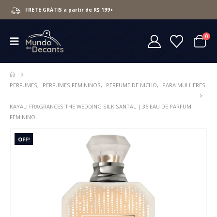
FRETE GRÁTIS a partir de R$ 199+
0
PERFUMES
,
PERFUMES FEMININOS
,
PERFUME DE NICHO
,
PARA MULHERES
KAYALI FRAGRANCES THE WEDDING SILK SANTAL | 36 EAU DE PARFUM
FEMININO
OFF!