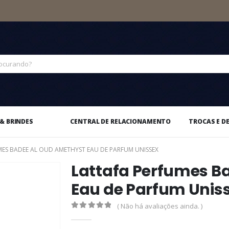
& BRINDES
CENTRAL DE RELACIONAMENTO
TROCAS E D
MES BADEE AL OUD AMETHYST EAU DE PARFUM UNISSEX
Lattafa Perfumes B
Eau de Parfum Unis
( Não há avaliações ainda. )
0
out of 5