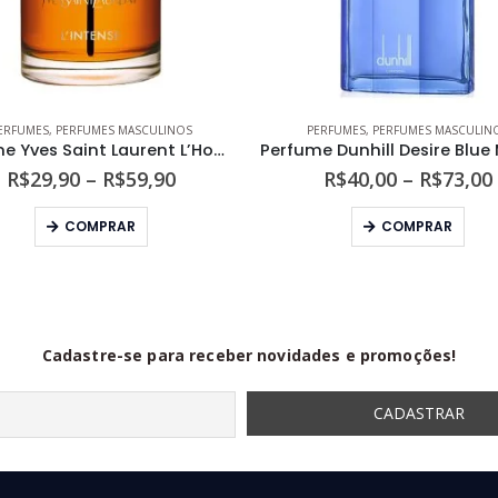
ERFUMES
,
PERFUMES MASCULINOS
PERFUMES
,
PERFUMES MASCULIN
Perfume Yves Saint Laurent L’Homme L’Intense Masculino Eau de Parfum
Faixa
R$
29,90
–
R$
59,90
R$
40,00
–
R$
73,00
de
Este produto tem várias variantes. As opções podem ser escolhidas na página do produto
Este produto tem várias variantes. As opções podem s
preço:
COMPRAR
COMPRAR
R$29,90
através
R$59,90
Cadastre-se para receber novidades e promoções!