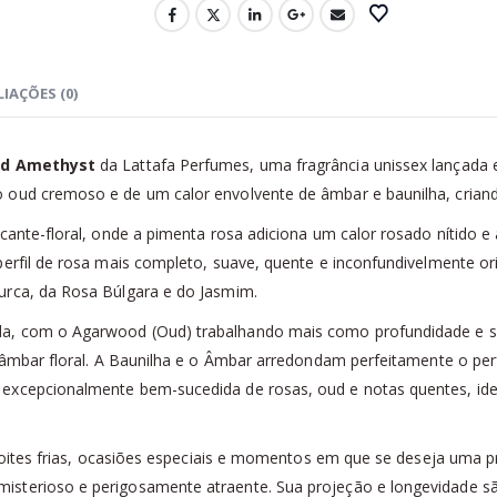
IAÇÕES (0)
ud Amethyst
da Lattafa Perfumes, uma fragrância unissex lançada e
oud cremoso e de um calor envolvente de âmbar e baunilha, criando 
cante-floral, onde a pimenta rosa adiciona um calor rosado nítido e
perfil de rosa mais completo, suave, quente e inconfundivelmente or
urca, da Rosa Búlgara e do Jasmim.
nda, com o Agarwood (Oud) trabalhando mais como profundidade e
e âmbar floral. A Baunilha e o Âmbar arredondam perfeitamente o p
 excepcionalmente bem-sucedida de rosas, oud e notas quentes, i
 noites frias, ocasiões especiais e momentos em que se deseja uma p
sterioso e perigosamente atraente. Sua projeção e longevidade sã