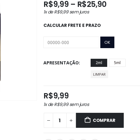
Faixa
R$
9,99
–
R$
25,90
de
1x de
R$
9,99
sem juros
preço:
R$9,99
CALCULAR FRETE E PRAZO
através
R$25,90
APRESENTAÇÃO
2ml
5ml
LIMPAR
R$
9,99
1x de
R$
9,99
sem juros
COMPRAR