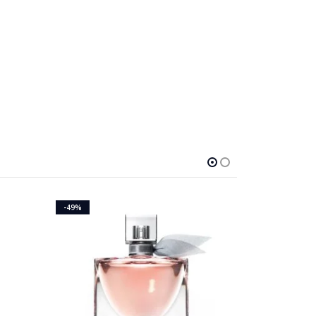
-49%
-60%