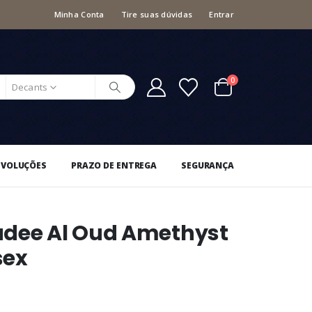
Minha Conta
Tire suas dúvidas
Entrar
0
Decants
EVOLUÇÕES
PRAZO DE ENTREGA
SEGURANÇA
adee Al Oud Amethyst
sex