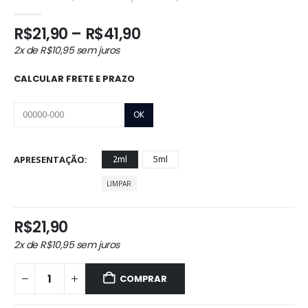
0
out of 5
Faixa
R$
21,90
–
R$
41,90
de
2x de
R$
10,95
sem juros
preço:
R$21,90
CALCULAR FRETE E PRAZO
através
R$41,90
APRESENTAÇÃO
2ml
5ml
LIMPAR
R$
21,90
2x de
R$
10,95
sem juros
COMPRAR