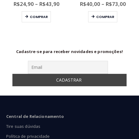
ixa
Faixa
Faixa
R$
24,90
–
R$
43,90
R$
40,00
–
R$
73,00
de
de
Este produto tem várias variantes. As opções podem ser escolhidas na página do produto
Este produto tem várias variantes. As opções podem ser escolhidas na página do produto
eço:
preço:
preço
COMPRAR
COMPRAR
25,35
R$24,90
R$40
ravés
através
atra
44,97
R$43,90
R$73
Cadastre-se para receber novidades e promoções!
Central de Relacionamento
Tire suas dúvidas
Política de privacidade