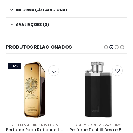
INFORMAÇÃO ADICIONAL
AVALIAÇÕES (0)
PRODUTOS RELACIONADOS
-45%
Este produto tem várias variantes. As opções podem ser escolhidas na página do produto
Este produto tem várias variantes. As opções podem ser escolhidas na página do produto
PERFUMES
,
PERFUMES MASCULINOS
PERFUMES
,
PERFUMES MASCULINOS
Perfume Paco Rabanne 1 Million Parfum Masculino
Perfume Dunhill Desire Black Masculino Eau de Toilette