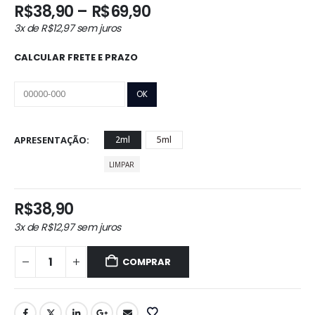
Faixa
R$
38,90
–
R$
69,90
de
3x de
R$
12,97
sem juros
preço:
R$38,90
CALCULAR FRETE E PRAZO
através
R$69,90
APRESENTAÇÃO
2ml
5ml
LIMPAR
R$
38,90
3x de
R$
12,97
sem juros
COMPRAR