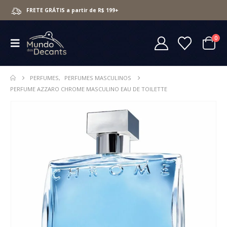
FRETE GRÁTIS a partir de R$ 199+
0
PERFUMES
,
PERFUMES MASCULINOS
PERFUME AZZARO CHROME MASCULINO EAU DE TOILETTE