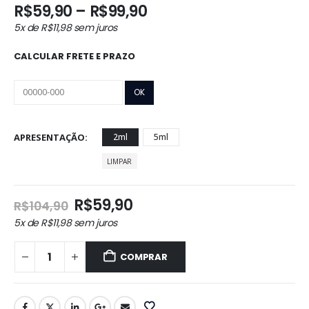
Faixa
R$
59,90
–
R$
99,90
de
5x de
R$
11,98
sem juros
preço:
R$59,90
CALCULAR FRETE E PRAZO
através
R$99,90
APRESENTAÇÃO
2ml
5ml
LIMPAR
O
O
R$
59,90
R$
104,90
preço
preço
5x de
R$
11,98
sem juros
original
atual
era:
é:
COMPRAR
R$104,90.
R$59,90.