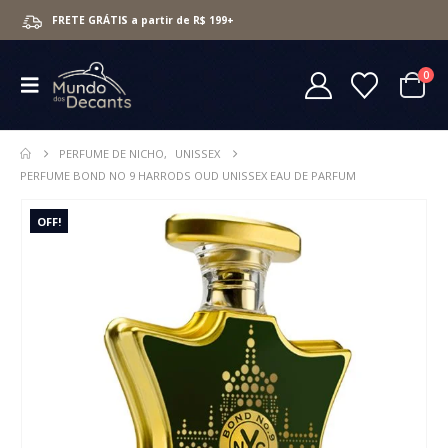
FRETE GRÁTIS a partir de R$ 199+
0
PERFUME DE NICHO
,
UNISSEX
PERFUME BOND NO 9 HARRODS OUD UNISSEX EAU DE PARFUM
OFF!