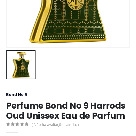
Bond No 9
Perfume Bond No 9 Harrods
Oud Unissex Eau de Parfum
( Não há avaliações ainda. )
0
out of 5