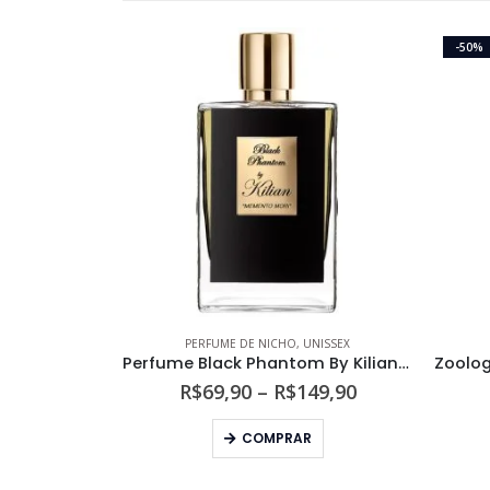
-50%
PERFUME DE NICHO
,
UNISSEX
Perfume Black Phantom By Kilian Unissex Eau de Parfum
Faixa
R$
69,90
–
R$
149,90
de
Este produto tem várias variantes. As opções podem ser escolhidas na página do produto
preço:
COMPRAR
R$69,90
através
R$149,90