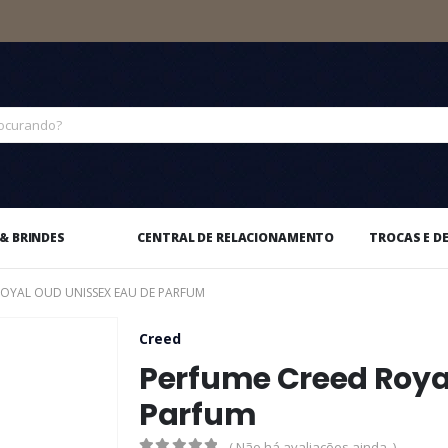
& BRINDES
CENTRAL DE RELACIONAMENTO
TROCAS E D
ROYAL OUD UNISSEX EAU DE PARFUM
Creed
Perfume Creed Roya
Parfum
( Não há avaliações ainda. )