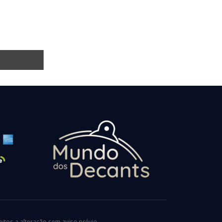
tos a alteração sem aviso prévio.