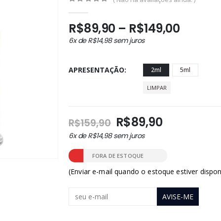
0
out of 5
Faixa
R$
89,90
–
R$
149,00
de
6x de
R$
14,98
sem juros
preço:
R$89,9
APRESENTAÇÃO
2ml
5ml
atravé
R$149,
LIMPAR
O
O
R$
89,90
R$
159,90
preço
preço
6x de
R$
14,98
sem juros
original
atual
era:
é:
FORA DE ESTOQUE
R$159,90.
R$89,90.
(Enviar e-mail quando o estoque estiver dispon