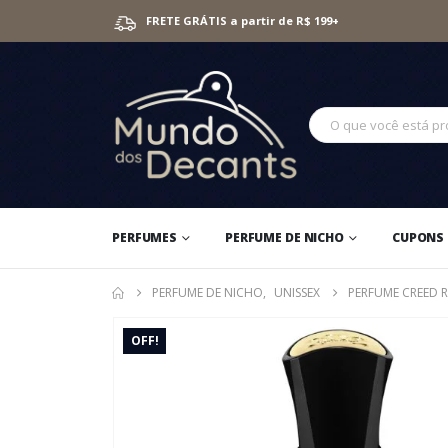
FRETE GRÁTIS a partir de R$ 199+
PERFUMES
PERFUME DE NICHO
CUPONS 
PERFUME DE NICHO
,
UNISSEX
PERFUME CREED 
OFF!