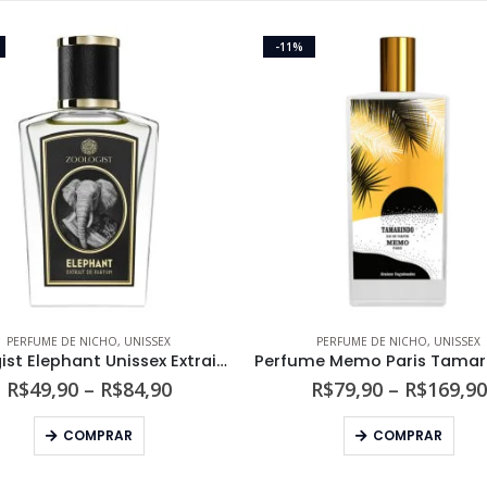
-11%
PERFUME DE NICHO
,
UNISSEX
PERFUME DE NICHO
,
UNISSEX
Zoologist Elephant Unissex Extrait de Parfum
Faixa
R$
49,90
–
R$
84,90
R$
79,90
–
R$
169,90
de
Este produto tem várias variantes. As opções podem ser escolhidas na página do produto
Este produto tem várias variantes. As opções podem s
preço:
COMPRAR
COMPRAR
R$49,90
através
R$84,90