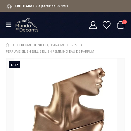
FRETE GRÁTIS a partir de R$ 199+
0
PERFUME DE NICHO
,
PARA MULHERES
PERFUME EILISH BILLIE EILISH FEMININO EAU DE PARFUM
OFF!