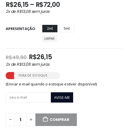
Faixa
R$
26,15
–
R$
72,00
de
2x de
R$
13,08
sem juros
preço:
R$26,15
através
APRESENTAÇÃO
2ml
5ml
R$72,00
LIMPAR
O
O
R$
26,15
R$
49,90
preço
preço
2x de
R$
13,08
sem juros
original
atual
era:
é:
FORA DE ESTOQUE
R$49,90.
R$26,15.
(Enviar e-mail quando o estoque estiver disponível)
COMPRAR