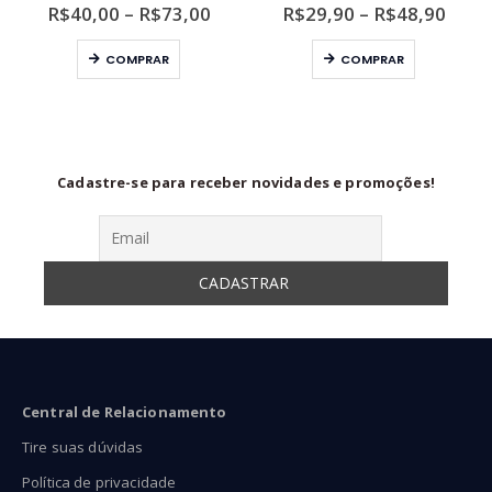
ixa
Faixa
Faixa
R$
40,00
–
R$
73,00
R$
29,90
–
R$
48,90
de
de
Este produto tem várias variantes. As opções podem ser escolhidas na página do produto
Este produto tem várias variantes. As opções podem ser escolhidas na página do produto
eço:
preço:
preço
COMPRAR
COMPRAR
24,90
R$40,00
R$29
ravés
através
atra
37,90
R$73,00
R$48
Cadastre-se para receber novidades e promoções!
Central de Relacionamento
Tire suas dúvidas
Política de privacidade