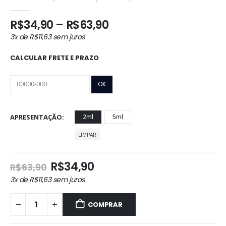
0
out of 5
Faixa
R$
34,90
–
R$
63,90
de
3x de
R$
11,63
sem juros
preço:
R$34,90
CALCULAR FRETE E PRAZO
através
R$63,90
APRESENTAÇÃO
2ml
5ml
LIMPAR
O
O
R$
34,90
R$
63,90
preço
preço
3x de
R$
11,63
sem juros
original
atual
era:
é:
COMPRAR
R$63,90.
R$34,90.