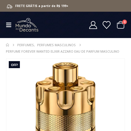
FRETE GRÁTIS a partir de R$ 199+
0
PERFUMES
,
PERFUMES MASCULINOS
PERFUME FOREVER WANTED ELIXIR AZZARO EAU DE PARFUM MASCULINO
OFF!