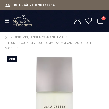
FRETE GRÁTIS a partir de R$ 199+
0
PERFUMES
,
PERFUMES MASCULINOS
PERFUME L’EAU D’ISSEY POUR HOMME ISSEY MIYAKE EAU DE TOILETTE
MASCULINO
OFF!