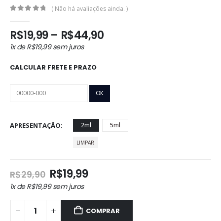
( Não há avaliações ainda. )
0
out of 5
Faixa
R$
19,99
–
R$
44,90
de
1x de
R$
19,99
sem juros
preço:
R$19,99
CALCULAR FRETE E PRAZO
através
R$44,90
APRESENTAÇÃO
2ml
5ml
LIMPAR
O
O
R$
19,99
R$
29,90
preço
preço
1x de
R$
19,99
sem juros
original
atual
era:
é:
COMPRAR
R$29,90.
R$19,99.