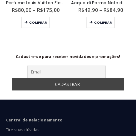
Perfume Louis Vuitton Fleur du Désert Unissex Eau de Parfum
Acqua di Parma Note di Colonia II Unissex Eau de Cologne
ixa
Faixa
Faixa
R$
80,00
–
R$
175,00
R$
49,90
–
R$
84,90
de
de
Este produto tem várias variantes. As opções podem ser escolhidas na página do produto
Este produto tem várias variantes. As opções podem ser escolhidas na página do produto
eço:
preço:
preço
COMPRAR
COMPRAR
54,90
R$80,00
R$49
ravés
através
atra
74,90
R$175,00
R$84
Cadastre-se para receber novidades e promoções!
Central de Relacionamento
Tire suas dúvidas