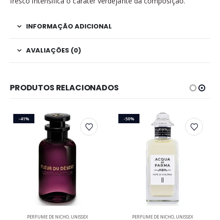
fresco intensifica o caráter verdejante da composição.
INFORMAÇÃO ADICIONAL
AVALIAÇÕES (0)
PRODUTOS RELACIONADOS
-41%
-50%
Este produto tem várias variantes. As opções podem ser escolhidas na página do produto
Este produto tem várias variantes. As opções podem ser escolhidas na página do produto
PERFUME DE NICHO
,
UNISSEX
PERFUME DE NICHO
,
UNISSEX