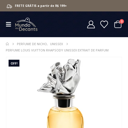
FRETE GRÁTIS a partir de R$ 199+
0
PERFUME DE NICHO
,
UNISSEX
PERFUME LOUIS VUITTON RHAPSODY UNISSEX EXTRAIT DE PARFUM
OFF!