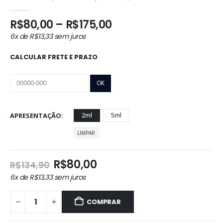
0
out of 5
Faixa
R$
80,00
–
R$
175,00
de
6x de
R$
13,33
sem juros
preço:
R$80,00
CALCULAR FRETE E PRAZO
através
R$175,00
APRESENTAÇÃO
2ml
5ml
LIMPAR
O
O
R$
80,00
R$
134,90
preço
preço
6x de
R$
13,33
sem juros
original
atual
era:
é:
COMPRAR
R$134,90.
R$80,00.