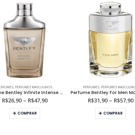
ERFUMES
,
PERFUMES MASCULINOS
PERFUMES
,
PERFUMES MASCULIN
Perfume Bentley Infinite Intense Masculino Eau de Toilette
Faixa
R$
26,90
–
R$
47,90
R$
31,90
–
R$
57,90
de
Este produto tem várias variantes. As opções podem ser escolhidas na página do produto
Este produto tem várias variantes. As opções podem s
preço:
COMPRAR
COMPRAR
R$26,90
através
R$47,90