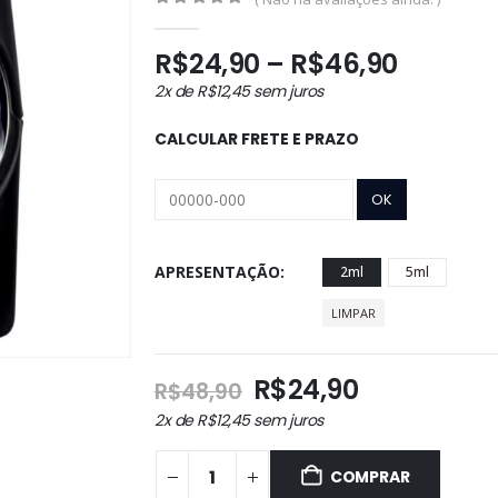
0
out of 5
Faixa
R$
24,90
–
R$
46,90
de
2x de
R$
12,45
sem juros
preço:
R$24,9
CALCULAR FRETE E PRAZO
atravé
R$46,9
APRESENTAÇÃO
2ml
5ml
LIMPAR
O
O
R$
24,90
R$
48,90
preço
preço
2x de
R$
12,45
sem juros
original
atual
era:
é:
COMPRAR
R$48,90.
R$24,90.