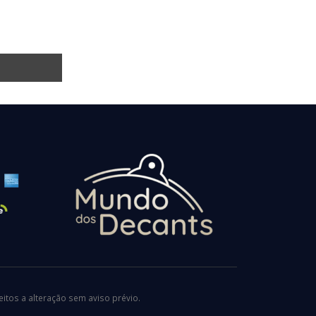
tos a alteração sem aviso prévio.