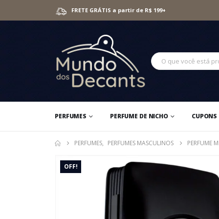
FRETE GRÁTIS a partir de R$ 199+
PERFUMES
PERFUME DE NICHO
CUPONS 
PERFUMES
,
PERFUMES MASCULINOS
PERFUME M
OFF!