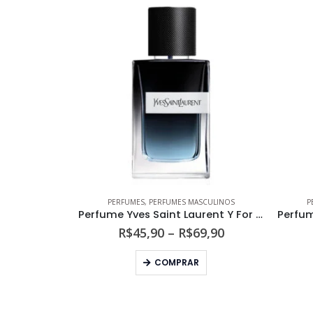
PERFUMES
,
PERFUMES MASCULINOS
P
Perfume Yves Saint Laurent Y For Men Eau de Parfum
Faixa
R$
45,90
–
R$
69,90
de
Este produto tem várias variantes. As opções podem ser escolhidas na página do produto
preço:
COMPRAR
R$45,90
através
R$69,90