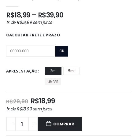
0
out of 5
Faixa
R$
18,99
–
R$
39,90
de
1x de
R$
18,99
sem juros
preço:
R$18,99
CALCULAR FRETE E PRAZO
através
R$39,90
APRESENTAÇÃO
2ml
5ml
LIMPAR
O
O
R$
18,99
R$
29,90
preço
preço
1x de
R$
18,99
sem juros
original
atual
era:
é:
COMPRAR
R$29,90.
R$18,99.