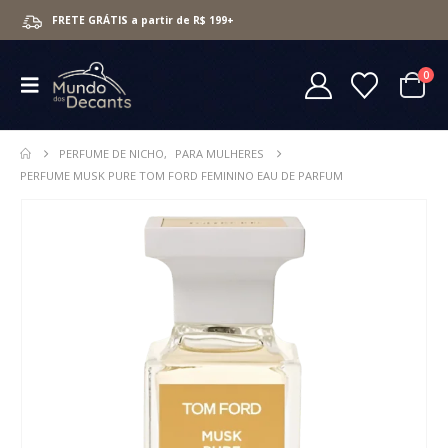
FRETE GRÁTIS a partir de R$ 199+
0
PERFUME DE NICHO
,
PARA MULHERES
PERFUME MUSK PURE TOM FORD FEMININO EAU DE PARFUM