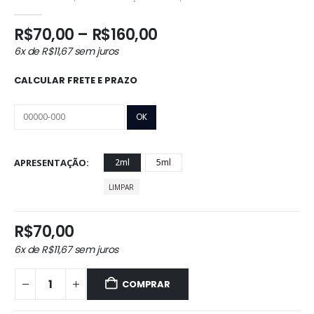
0
out of 5
Faixa
R$
70,00
–
R$
160,00
de
6x de
R$
11,67
sem juros
preço:
R$70,00
CALCULAR FRETE E PRAZO
através
R$160,00
APRESENTAÇÃO
2ml
5ml
LIMPAR
R$
70,00
6x de
R$
11,67
sem juros
COMPRAR