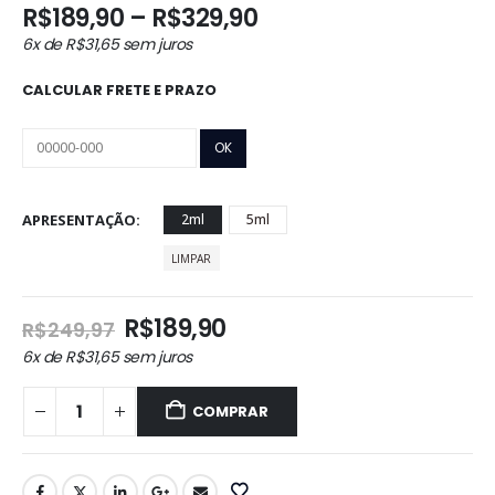
Faixa
R$
189,90
–
R$
329,90
de
6x de
R$
31,65
sem juros
preço:
R$189,90
CALCULAR FRETE E PRAZO
através
R$329,90
APRESENTAÇÃO
2ml
5ml
LIMPAR
O
O
R$
189,90
R$
249,97
preço
preço
6x de
R$
31,65
sem juros
original
atual
era:
é:
COMPRAR
R$249,97.
R$189,90.