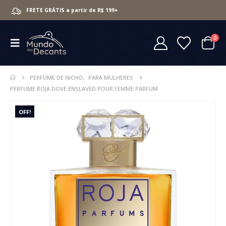
FRETE GRÁTIS a partir de R$ 199+
0
PERFUME DE NICHO
,
PARA MULHERES
PERFUME ROJA DOVE ENSLAVED POUR FEMME PARFUM
OFF!