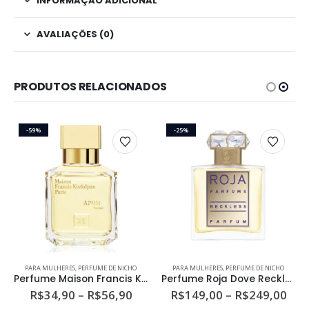
INFORMAÇÃO ADICIONAL
AVALIAÇÕES (0)
PRODUTOS RELACIONADOS
-59%
-25%
Este produto tem várias variantes. As opções podem ser escolhidas na página do produto
Este produto tem várias variantes. As opções podem ser escolhidas na página do produto
PARA MULHERES
,
PERFUME DE NICHO
PARA MULHERES
,
PERFUME DE NICHO
Perfume Maison Francis Kurkdjian APOM Femme Eau de Parfum
Perfume Roja Dove Reckless Pour Femme Parfum
ixa
Faixa
Fai
R$
34,90
–
R$
56,90
R$
149,00
–
R$
249,00
e
de
de