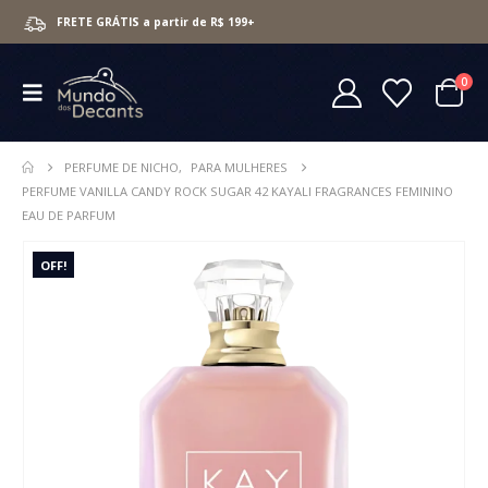
FRETE GRÁTIS a partir de R$ 199+
0
PERFUME DE NICHO
,
PARA MULHERES
PERFUME VANILLA CANDY ROCK SUGAR 42 KAYALI FRAGRANCES FEMININO
EAU DE PARFUM
OFF!