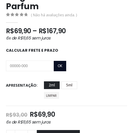
Parfum
( Não há avaliações ainda. )
0
out of 5
Faixa
R$
69,90
–
R$
167,90
de
6x de
R$
11,65
sem juros
preço:
R$69,90
CALCULAR FRETE E PRAZO
através
R$167,90
APRESENTAÇÃO
2ml
5ml
LIMPAR
O
O
R$
69,90
R$
93,00
preço
preço
6x de
R$
11,65
sem juros
original
atual