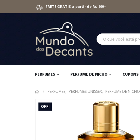
FRETE GRÁTIS a partir de R$ 199+
PERFUMES
PERFUME DE NICHO
CUPONS 
PERFUMES
,
PERFUMES UNISSEX
,
PERFUME DE NICHO
OFF!