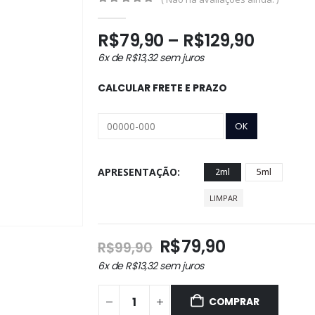
0
out of 5
Faixa
R$
79,90
–
R$
129,90
de
6x de
R$
13,32
sem juros
preço:
R$79,9
CALCULAR FRETE E PRAZO
atravé
R$129,
APRESENTAÇÃO
2ml
5ml
LIMPAR
O
O
R$
79,90
R$
99,90
preço
preço
6x de
R$
13,32
sem juros
original
atual
era:
é:
COMPRAR
R$99,90.
R$79,90.