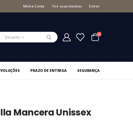
Minha Conta
Tire suas dúvidas
Entrar
0
Decants
EVOLUÇÕES
PRAZO DE ENTREGA
SEGURANÇA
illa Mancera Unissex