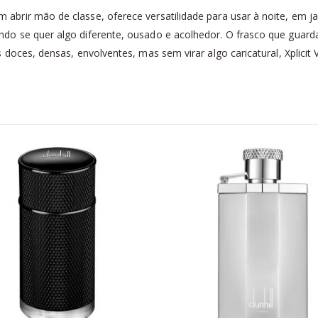
brir mão de classe, oferece versatilidade para usar à noite, em j
o se quer algo diferente, ousado e acolhedor. O frasco que guarda
oces, densas, envolventes, mas sem virar algo caricatural, Xplicit Va