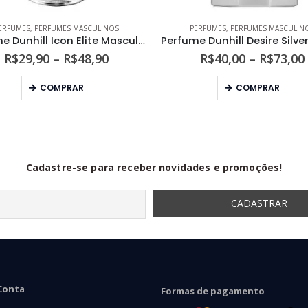
ERFUMES
,
PERFUMES MASCULINOS
PERFUMES
,
PERFUMES MASCULIN
Perfume Dunhill Icon Elite Masculino Eau de Parfum
Faixa
R$
29,90
–
R$
48,90
R$
40,00
–
R$
73,00
de
Este produto tem várias variantes. As opções podem ser escolhidas na página do produto
Este produto tem várias variantes. As opções podem s
preço:
COMPRAR
COMPRAR
R$29,90
através
R$48,90
Cadastre-se para receber novidades e promoções!
Conta
Formas de pagamento