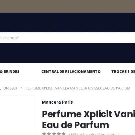
& BRINDES
CENTRAL DE RELACIONAMENTO
TROCAS E D
,
UNISSEX
PERFUME XPLICIT VANILLA MANCERA UNISSEX EAU DE PARFUM
Mancera Paris
Perfume Xplicit Van
Eau de Parfum
( Não há avaliações ainda. )