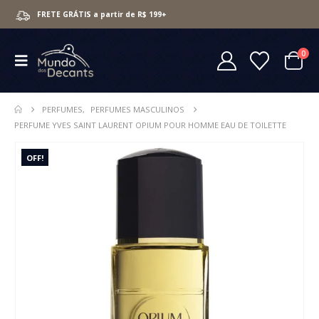
FRETE GRÁTIS a partir de R$ 199+
0
PERFUMES
,
PERFUMES MASCULINOS
PERFUME YVES SAINT LAURENT OPIUM POUR HOMME EAU DE TOILETTE
OFF!