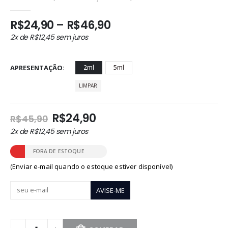
0
out of 5
Faixa
R$
24,90
–
R$
46,90
de
2x de
R$
12,45
sem juros
preço:
R$24,90
através
APRESENTAÇÃO
2ml
5ml
R$46,90
LIMPAR
O
O
R$
24,90
R$
45,90
preço
preço
2x de
R$
12,45
sem juros
original
atual
era:
é:
FORA DE ESTOQUE
R$45,90.
R$24,90.
(Enviar e-mail quando o estoque estiver disponível)